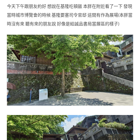
今天下午跟朋友約好 想說在基隆吃頓飯 本胖在附近看了一下 發現
當時城市博覽會的時候 基隆要塞司令官邸 這間有作為展場(本胖當
時沒有來 聽有來的朋友說 好像是給誠品書局當展區的樣子)