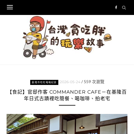
Skip
to
content
/
559
次瀏覽
2026-05-24
基隆市吃吃喝喝紀錄
【食記】官邸作客 COMMANDER CAFE－在基隆百
年日式古蹟裡吃簡餐、喝咖啡、拍老宅