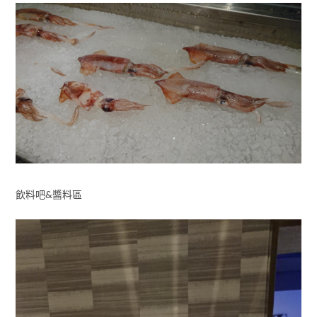
飲料吧&醬料區