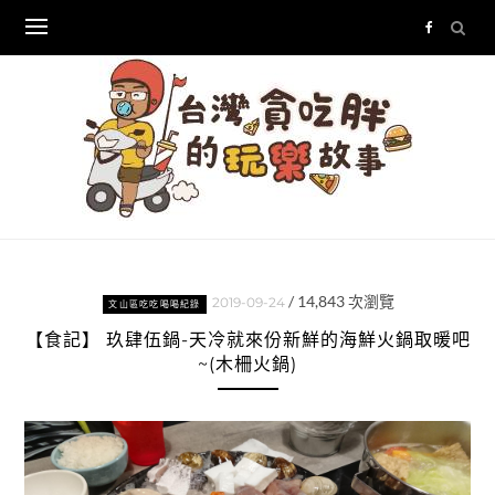
Skip
to
content
/
14,843
次瀏覽
2019-09-24
文山區吃吃喝喝紀錄
【食記】 玖肆伍鍋-天冷就來份新鮮的海鮮火鍋取暖吧
~(木柵火鍋)