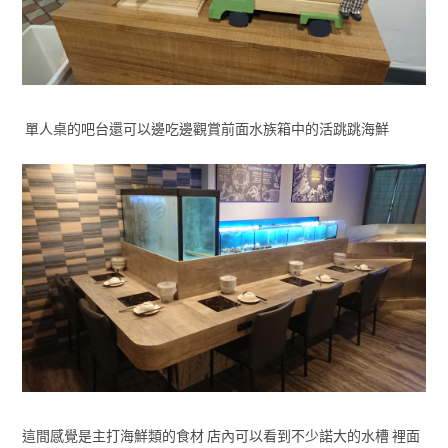
單人桌的吧台還可以邊吃邊觀賞前面水族箱中的活跳跳海鮮
這間感覺是主打海鮮類的食材 店內可以看到不少諾大的水槽 裡面