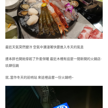
最近天氣突然變冷 空氣中瀰漫著快要進入冬天的氣息
連本胖也開始穿起了外套保暖 最近木柵有這麼一間新開的火鍋店-
玖肆伍鍋
就..當作冬天的前哨站 來這裡品嘗一份火鍋吧~