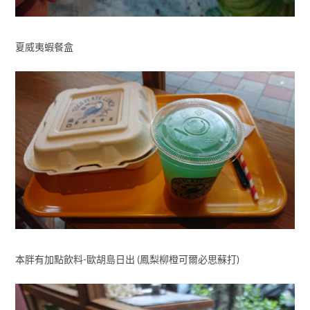
夏威夷蝦餐盒
本胖有加點飲料-歐胡島日出 (鳳梨柳橙可爾必思蘇打)