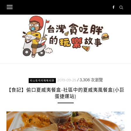
Skip
to
content
/
3,308
次瀏覽
2019-09-25
松山區吃吃喝喝紀錄
【食記】偷口夏威夷餐盒-社區中的夏威夷風餐盒(小巨
蛋捷運站)