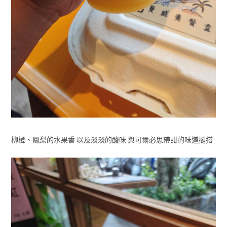
柳橙、鳳梨的水果香 以及淡淡的酸味 與可爾必思帶甜的味道挺搭