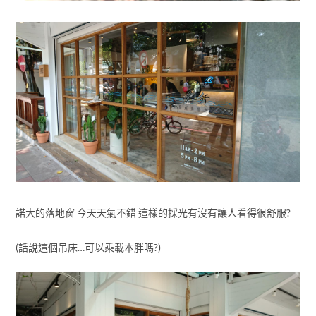
諾大的落地窗 今天天氣不錯 這樣的採光有沒有讓人看得很舒服?
(話說這個吊床…可以乘載本胖嗎?)