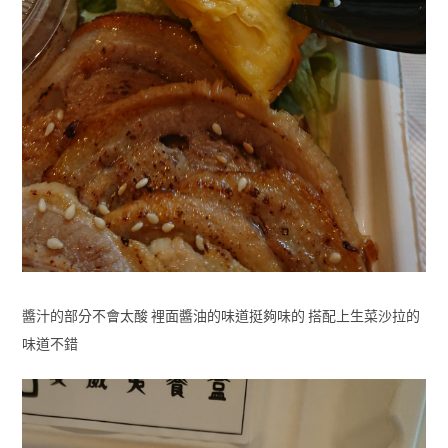
醬汁的部分不會太酸 裡面醬油的味道挺夠味的 搭配上生菜沙拉的
味道不錯