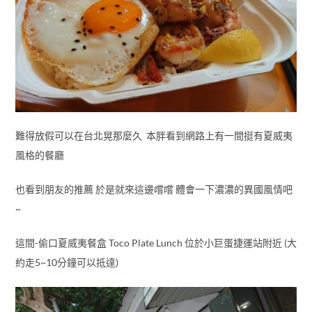
難得放假可以在台北晃那麼久 本胖看到網路上有一間挺有夏威夷
風格的餐廳
也看到朋友的推薦 於是就來這邊嚐嚐 體會一下濃濃的異國風情吧
~
這間-偷口夏威夷餐盒 Toco Plate Lunch 位於小巨蛋捷運站附近 (大
約走5~10分鐘可以抵達)