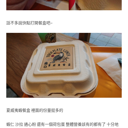
話不多說快點打開餐盒吧~
夏威夷蝦餐盒 裡面的份量挺多的
蝦仁 沙拉 通心粉 還有一個荷包蛋 整體營養該有的都有了 十分地