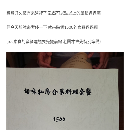
想想好久沒有來這裡了 雖然可以點以上的單點過過癮
但今天想說來奢侈一下 就來點個1500的套餐過過癮
(p.s.素食的套餐建議要先提前點 老闆才會先特別準備)