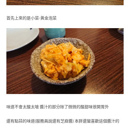
首先上來的是小菜-黃金泡菜
味道不會太酸太嗆 醬汁的部分除了微微的酸甜味很開胃外
還有點蒜的味道(服務員說還有芝麻醬) 本胖還蠻喜歡這個醬汁的