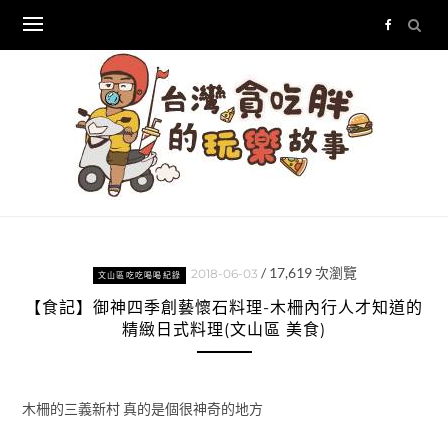
Skip
to
content
/
17,619
次瀏覽
2018-06-03
文山區吃吃喝喝紀錄
【食記】御神四季創藝懷石料理-木柵內行人才知道的
精緻日式料理(文山區 美食)
木柵的三義新村 真的是個很神奇的地方