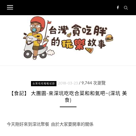
Skip
to
content
/
9,744
次瀏覽
2018-03-23
台灣吃吃喝喝紀錄
【食記】 大團園-來深坑吃吃合菜和和氣吧~(深坑 美
食)
今天剛好來到深坑聚餐 由於大家要開車的關係