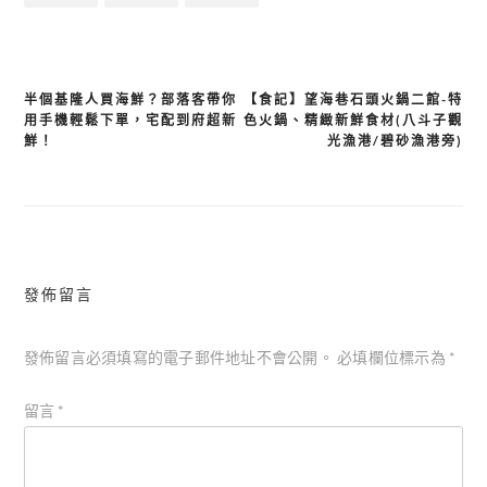
半個基隆人買海鮮？部落客帶你
【食記】望海巷石頭火鍋二館-特
文
用手機輕鬆下單，宅配到府超新
色火鍋、精緻新鮮食材(八斗子觀
章
鮮！
光漁港/碧砂漁港旁)
導
覽
發佈留言
發佈留言必須填寫的電子郵件地址不會公開。
必填欄位標示為
*
留言
*