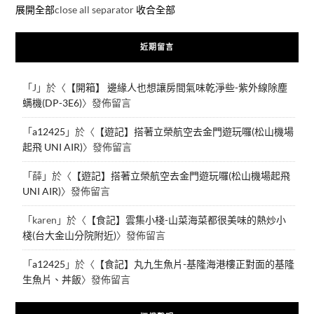
展開全部
close all separator
收合全部
近期留言
「
J
」於〈
【開箱】 邊緣人也想讓房間氣味乾淨些-紫外線除塵
螨機(DP-3E6)
〉發佈留言
「
a12425
」於〈
【遊記】搭著立榮航空去金門遊玩囉(松山機場
起飛 UNI AIR)
〉發佈留言
「
薛
」於〈
【遊記】搭著立榮航空去金門遊玩囉(松山機場起飛
UNI AIR)
〉發佈留言
「
karen
」於〈
【食記】雲集小棧-山菜海菜都很美味的熱炒小
棧(台大金山分院附近)
〉發佈留言
「
a12425
」於〈
【食記】丸九生魚片-基隆海港樓正對面的基隆
生魚片、丼飯
〉發佈留言