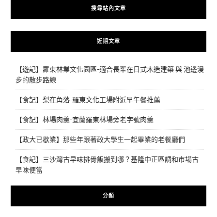
搜尋站內文章
近期文章
【遊記】羅東林業文化園區-適合長輩在日式木造建築 與 池邊漫
步的散步路線
【食記】梨在角落-羅東文化工場附近早午餐推薦
【食記】林場肉羹-宜蘭羅東林場旁老字號肉羹
【政大已歇業】那些年跟著政大學生一起畢業的老餐廳們
【食記】三沙灣古早味排骨飯搬到哪？基隆中正區調和市場古
早味便當
分類