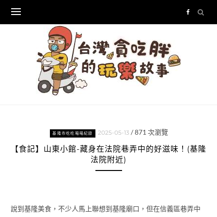
Skip
to
content
/
871
次瀏覽
2025-05-13
基隆市吃吃喝喝紀錄
【食記】山東小館-藏身在法院巷弄中的好滋味！(基隆
法院附近)
說到基隆美食，不少人馬上聯想到基隆廟口，但在信義區巷弄中