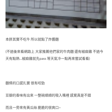
本胖其實不吃牛 所以就點了炸醬麵
(不過後來看網路上 大家推薦他們家的牛肉麵 還有椒麻雞 不過今
天有點熱…椒麻雞就先pass 等天氣冷一點再來嘗試看看)
麵條的口感扎實 很有咬勁
豆瓣的香味有出來 一整碗順順的吸入嘴裡 感覺真是不錯
而且一旁來有黃瓜絲 脆脆的很爽口~