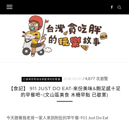
Skip
to
content
/
4,877
次瀏覽
2018-01-07
已歇業但帶給本胖歡樂的好餐廳
【食記】 911 JUST DO EAT-來份美味&飽足感十足
的早餐吧~(文山區美食 木柵早點 已歇業)
今天跟著我老哥一家人來到附近的早午餐-911 Just Do Eat