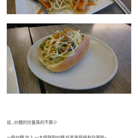
這…炒麵的份量真的不算少
一盤炒麵 加上 一大個熱狗炒麵 吃起來超級有份量啦~