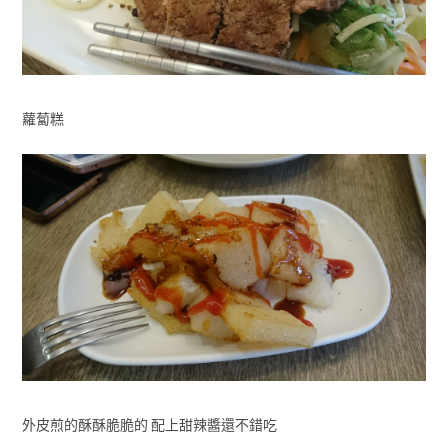
蘿蔔糕
外皮煎的酥酥脆脆的 配上甜辣醬還不錯吃