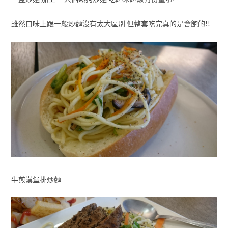
雖然口味上跟一般炒麵沒有太大區別 但整套吃完真的是會飽的!!
牛煎漢堡排炒麵