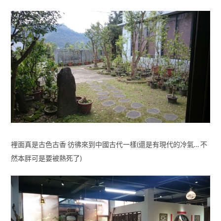
裡面真是古色古香 彷彿來到中國古代一樣(還是有現代的冷氣… 不
然本胖可是要被熱死了)