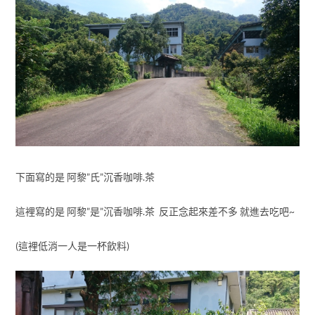
下面寫的是 阿黎”氏”沉香咖啡.茶
這裡寫的是 阿黎”是”沉香咖啡.茶 反正念起來差不多 就進去吃吧~
(這裡低消一人是一杯飲料)