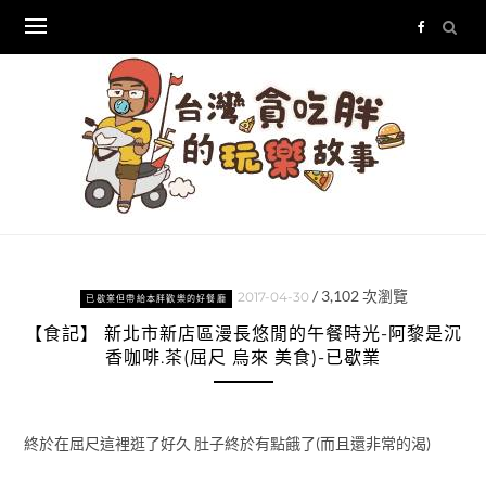
Skip
to
content
/
3,102
次瀏覽
2017-04-30
已歇業但帶給本胖歡樂的好餐廳
【食記】 新北市新店區漫長悠閒的午餐時光-阿黎是沉
香咖啡.茶(屈尺 烏來 美食)-已歇業
終於在屈尺這裡逛了好久 肚子終於有點餓了(而且還非常的渴)