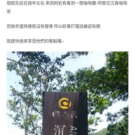
想起先前在過年左右 來到附近有看到一間咖啡廳-阿黎氏沉香咖啡.
茶
但無奈當時連假沒有營業 所以趁著打電話確認有開
就趕快過來享受他們的餐點囉~