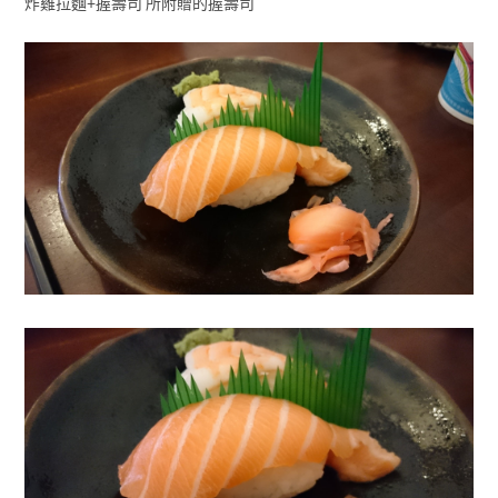
炸雞拉麵+握壽司 所附贈的握壽司