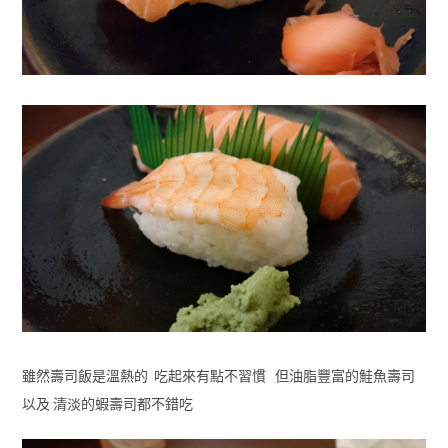
雖然壽司飯是溫熱的 吃起來有點不習慣 但油脂豐富的鮭魚壽司
以及 清淡的蝦壽司都不錯吃