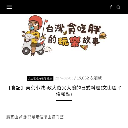
Skip
to
content
/
19,032
次瀏覽
2017-02-05
文山區吃吃喝喝紀錄
【食記】東京小城-政大俗又大碗的日式料理(文山區平
價餐點)
爬完山以後(只是走個環山道而已)