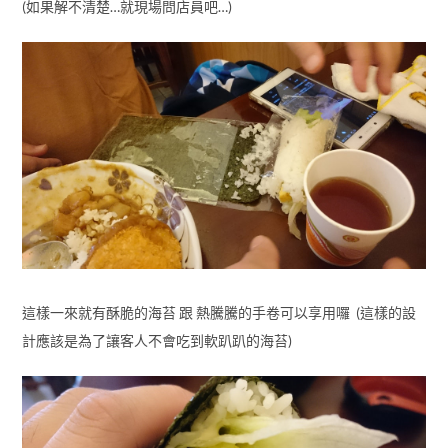
(如果解不清楚…就現場問店員吧…)
這樣一來就有酥脆的海苔 跟 熱騰騰的手卷可以享用囉 (這樣的設
計應該是為了讓客人不會吃到軟趴趴的海苔)