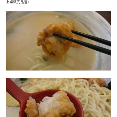
上桌就先品嘗)