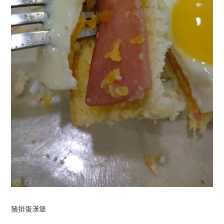
豬排蛋漢堡