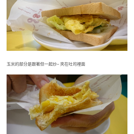
玉米的部分是跟著但一起炒~ 夾在吐司裡面