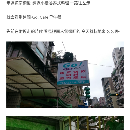
走過道南橋後 經過小曼谷泰式料理 一路往左走
就會看到這間-Go! Cafe 早午餐
先前在附近走的時候 看見裡面人氣蠻旺的 今天就特地來吃吃吧~