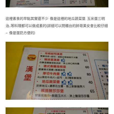
這裡素食的早點其實還不少 像是這裡的地瓜蔬菜堡 玉米蛋三明
治..等料理都可以做成素的(詳細可以問櫃台的帥哥美女會比較仔細
~ 像是蛋奶方便的)