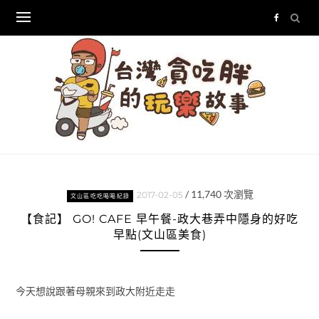
Skip
to
content
/
11,740
次瀏覽
2017-02-05
文山區吃吃喝喝紀錄
【食記】 GO! CAFE 早午餐-政大巷弄中隱身的好吃
早點(文山區美食)
今天想說跟著母親來到政大附近走走