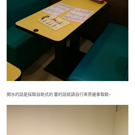
開水的話是採取自助式的 要的話就請自行來旁邊拿取歐~