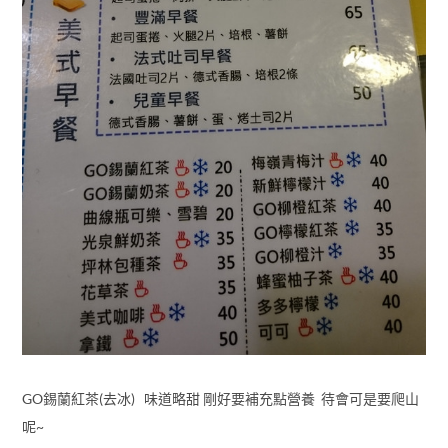
GO錫蘭紅茶(去冰) 味道略甜 剛好要補充點營養 待會可是要爬山
呢~