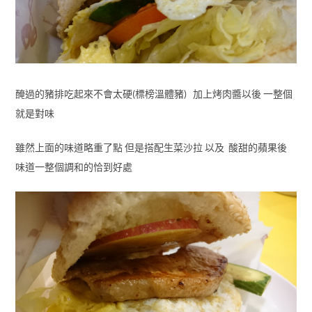
醃過的豬排吃起來不會太硬(標榜溫體豬) 加上烤肉醬以後 一整個
就是對味
雖然上面的味道略重了點 但是搭配生菜沙拉 以及 酸甜的蘋果後
味道一整個調和的恰到好處