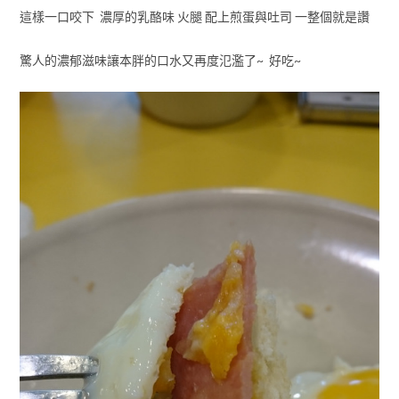
這樣一口咬下 濃厚的乳酪味 火腿 配上煎蛋與吐司 一整個就是讚
驚人的濃郁滋味讓本胖的口水又再度氾濫了~ 好吃~