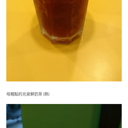
母親點的光泉鮮奶茶 (熱)