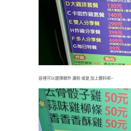
這裡可以選擇額外 灑粉 或是 加上醬料呢~