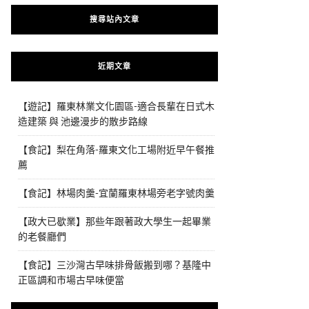
搜尋站內文章
近期文章
【遊記】羅東林業文化園區-適合長輩在日式木
造建築 與 池邊漫步的散步路線
【食記】梨在角落-羅東文化工場附近早午餐推
薦
【食記】林場肉羹-宜蘭羅東林場旁老字號肉羹
【政大已歇業】那些年跟著政大學生一起畢業
的老餐廳們
【食記】三沙灣古早味排骨飯搬到哪？基隆中
正區調和市場古早味便當