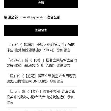
分類
展開全部
close all separator
收合全部
近期留言
「
J
」於〈
【開箱】 邊緣人也想讓房間氣味乾
淨些-紫外線除塵螨機(DP-3E6)
〉發佈留言
「
a12425
」於〈
【遊記】搭著立榮航空去金門
遊玩囉(松山機場起飛 UNI AIR)
〉發佈留言
「
薛
」於〈
【遊記】搭著立榮航空去金門遊玩
囉(松山機場起飛 UNI AIR)
〉發佈留言
「
karen
」於〈
【食記】雲集小棧-山菜海菜都
很美味的熱炒小棧(台大金山分院附近)
〉發佈
留言