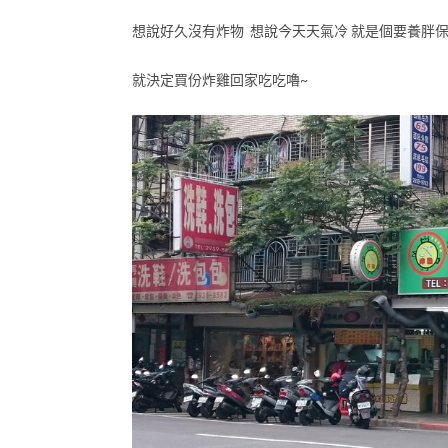
想說好久沒有炸物 想說今天天氣冷 就是個要養胖
就決定買份炸雞回家吃吃嚕~