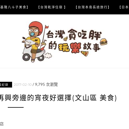
【基隆八斗子美食】
【台灣乾淨住宿 】
【台灣本島長途旅行】
【日本
/
9,795
次瀏覽
2017-02-10
喝紀錄
再興旁邊的宵夜好選擇(文山區 美食)
店