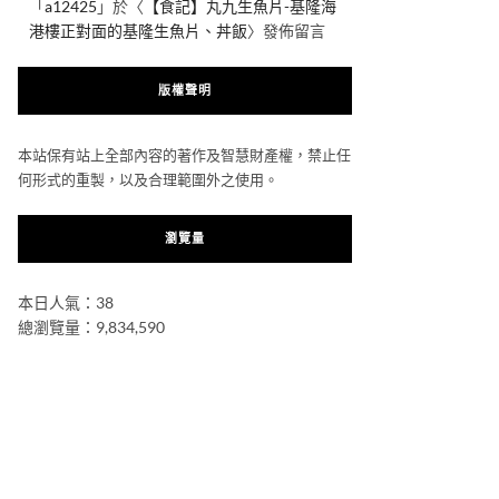
「
a12425
」於〈
【食記】丸九生魚片-基隆海
港樓正對面的基隆生魚片、丼飯
〉發佈留言
版權聲明
本站保有站上全部內容的著作及智慧財產權，禁止任
何形式的重製，以及合理範圍外之使用。
瀏覽量
本日人氣：38
總瀏覽量：9,834,590