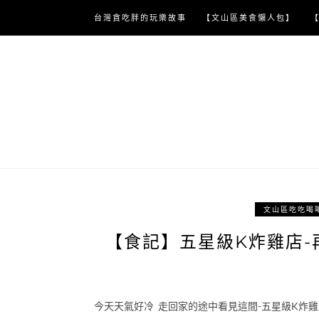
Skip
台灣貪吃胖的玩樂故事
【文山區美食懶人包】
to
content
文山區吃吃喝
【食記】五星級K炸雞店-
今天天氣好冷 走回家的途中看見這間-五星級K炸雞