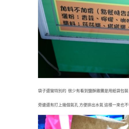
袋子還蠻特別的 很少有看到鹽酥雞攤是用紙袋包裝
旁邊還有打上幾個氣孔 方便排出水氣 這樣一來也