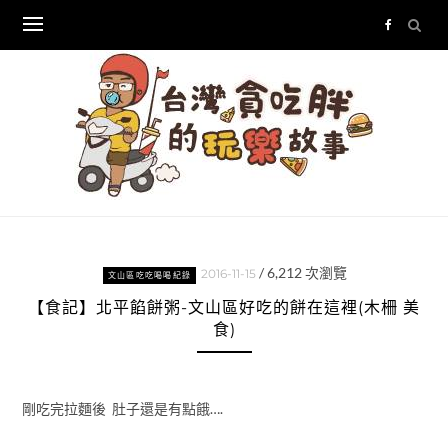
Skip
to
content
/
6,212
次瀏覽
2016-11-15
文山區吃吃喝喝紀錄
【食記】北平餡餅粥-文山區好吃的餅在這裡(木柵 美
食)
剛吃完拉麵後 肚子還是有點餓….