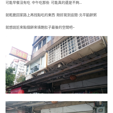
可能早餐沒有吃 中午吃那些 可能真的還是不夠…
就乾脆回家路上再找點吃的東西 剛好晃到這間-北平餡餅粥
就想說近來點個餅來填飽肚子最後的空間吧~