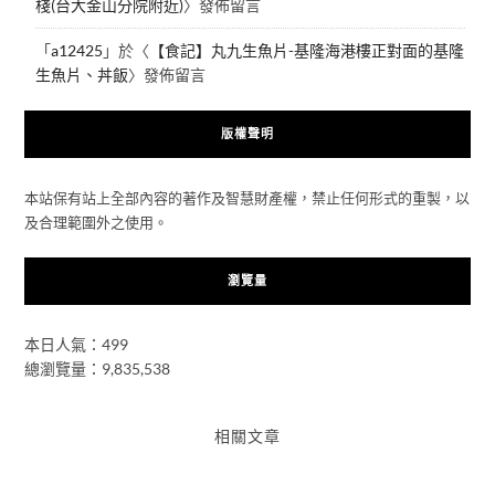
棧(台大金山分院附近)
〉發佈留言
「
a12425
」於〈
【食記】丸九生魚片-基隆海港樓正對面的基隆
生魚片、丼飯
〉發佈留言
版權聲明
本站保有站上全部內容的著作及智慧財產權，禁止任何形式的重製，以
及合理範圍外之使用。
瀏覽量
本日人氣：499
總瀏覽量：9,835,538
相關文章