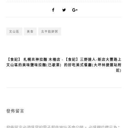
文山區
美食
北平餡餅粥
【食記】 札幌炎神拉麵 木柵店 -
【食記】三野達人-新店大豐路上
文
文山區的美味鹽味拉麵(已歇業)
的好吃美式餐廳(大坪林捷運站附
章
近)
導
覽
發佈留言
發佈留言必須填寫的電子郵件地址不會公開。
必填欄位標示為
*