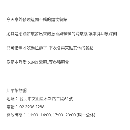
今天意外發現這間不錯的麵食餐館
尤其是蔥油餅散發出來的蔥香與微微的滑嫩感 讓本胖印象深刻
只可惜剛才吃過拉麵了 下次會再來點其他的餐點
像是本胖愛吃的炸醬麵..等各種麵食
北平餡餅粥
地址： 台北市文山區木新路二段61號
電話： 02 2936 2286
開放時間： 11:00–14:00, 17:00–20:00 (周一公休)