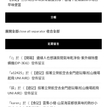
早味便當
分類
展開全部
close all separator
收合全部
近期留言
「
J
」於〈
【開箱】 邊緣人也想讓房間氣味乾淨些-紫外線除塵
螨機(DP-3E6)
〉發佈留言
「
a12425
」於〈
【遊記】搭著立榮航空去金門遊玩囉(松山機場
起飛 UNI AIR)
〉發佈留言
「
薛
」於〈
【遊記】搭著立榮航空去金門遊玩囉(松山機場起飛
UNI AIR)
〉發佈留言
「
karen
」於〈
【食記】雲集小棧-山菜海菜都很美味的熱炒小