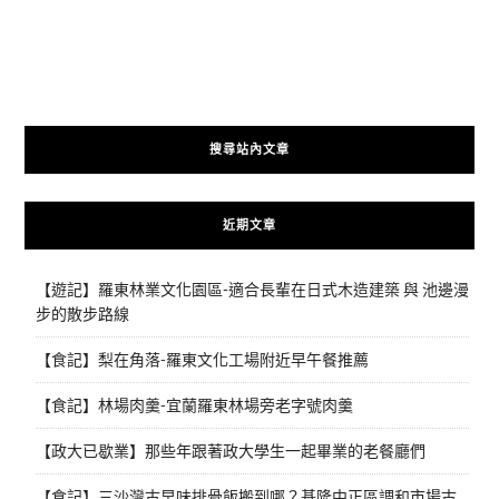
搜尋站內文章
近期文章
【遊記】羅東林業文化園區-適合長輩在日式木造建築 與 池邊漫
步的散步路線
【食記】梨在角落-羅東文化工場附近早午餐推薦
【食記】林場肉羹-宜蘭羅東林場旁老字號肉羹
【政大已歇業】那些年跟著政大學生一起畢業的老餐廳們
【食記】三沙灣古早味排骨飯搬到哪？基隆中正區調和市場古