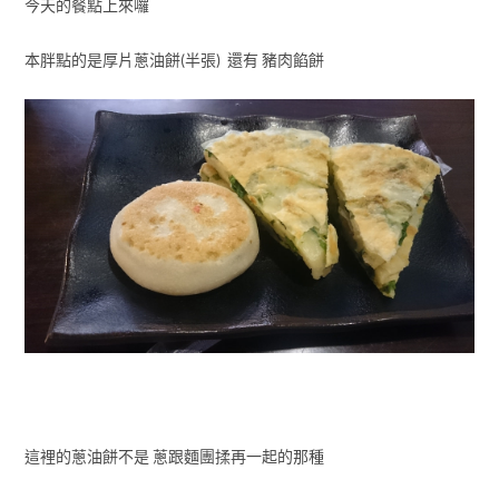
今天的餐點上來囉
本胖點的是厚片蔥油餅(半張) 還有 豬肉餡餅
這裡的蔥油餅不是 蔥跟麵團揉再一起的那種