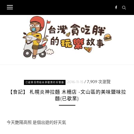
Skip
to
content
/
7,909
次瀏覽
2016-11-15
已歇業但帶給本胖歡樂的好餐廳
【食記】 札幌炎神拉麵 木柵店 -文山區的美味鹽味拉
麵(已歇業)
今天艷陽高照 是個出遊的好天氣