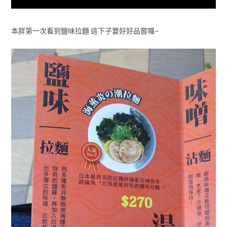
本胖第一次看到鹽味拉麵 這下子要好好品嘗囉~