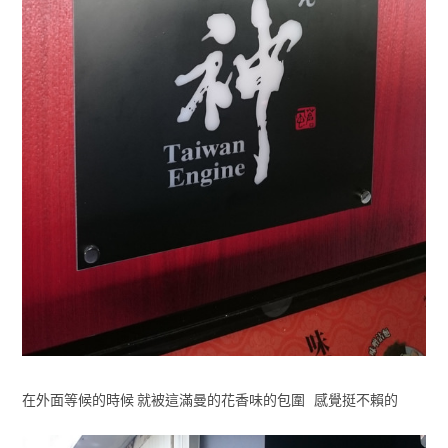
在外面等候的時候 就被這滿曼的花香味的包圍 感覺挺不賴的