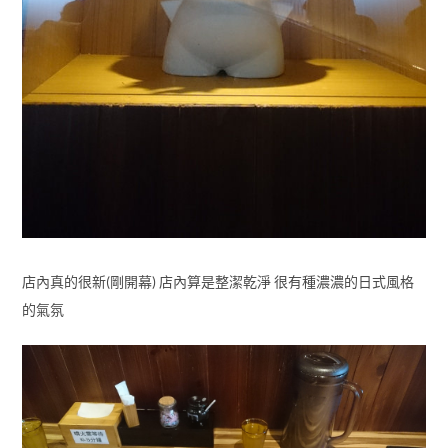
店內真的很新(剛開幕) 店內算是整潔乾淨 很有種濃濃的日式風格
的氣氛