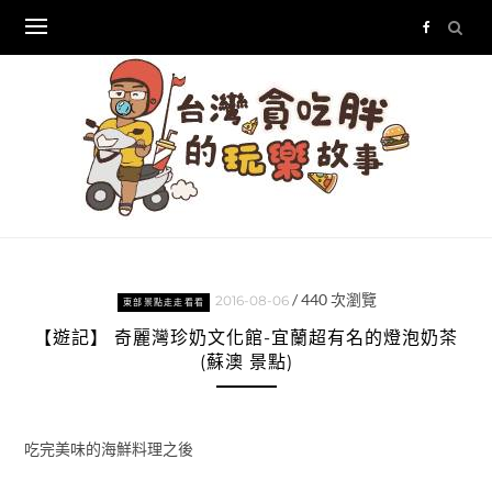
Skip
to
content
/
440
次瀏覽
2016-08-06
東部景點走走看看
【遊記】 奇麗灣珍奶文化館-宜蘭超有名的燈泡奶茶
(蘇澳 景點)
吃完美味的海鮮料理之後