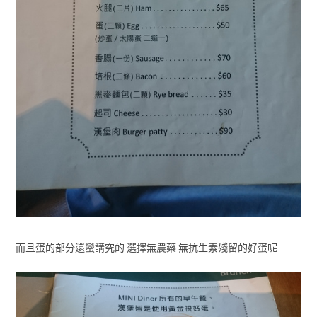
而且蛋的部分還蠻講究的 選擇無農藥 無抗生素殘留的好蛋呢