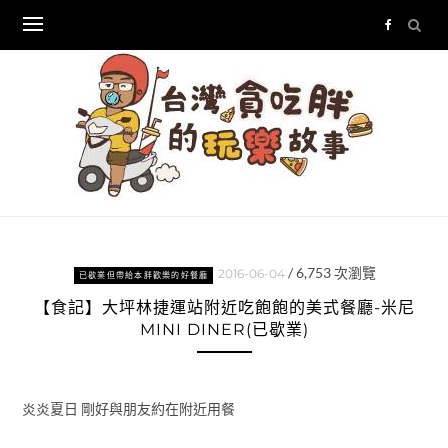
Skip
to
content
/
6,753
次瀏覽
2016-06-04
已歇業但帶給本胖歡樂的好餐廳
【食記】大坪林捷運站附近吃飽飽的美式餐廳-米尼
MINI DINER(已歇業)
炎炎夏日 剛好與朋友約在附近用餐