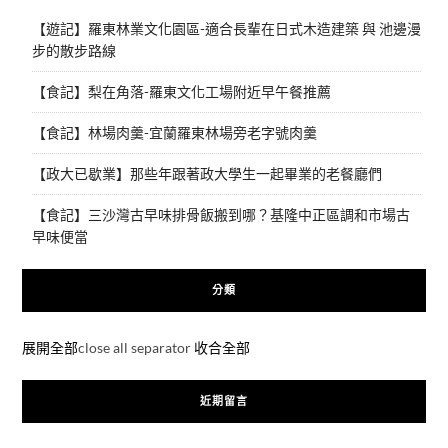
【遊記】羅東林業文化園區-適合長輩在日式木造建築 與 池邊漫
步的散步路線
【食記】梨在角落-羅東文化工場附近早午餐推薦
【食記】林場肉羹-宜蘭羅東林場旁老字號肉羹
【政大已歇業】那些年跟著政大學生一起畢業的老餐廳們
【食記】三沙灣古早味排骨飯搬到哪？基隆中正區調和市場古
早味便當
分類
展開全部
close all separator
收合全部
近期留言