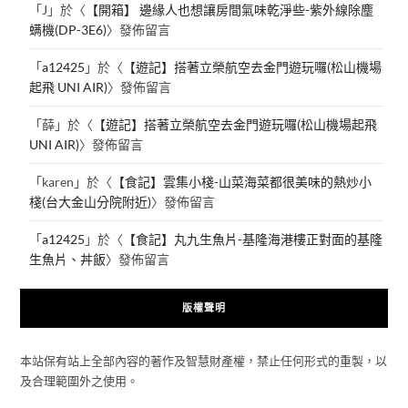
「
J
」於〈
【開箱】 邊緣人也想讓房間氣味乾淨些-紫外線除塵
螨機(DP-3E6)
〉發佈留言
「
a12425
」於〈
【遊記】搭著立榮航空去金門遊玩囉(松山機場
起飛 UNI AIR)
〉發佈留言
「
薛
」於〈
【遊記】搭著立榮航空去金門遊玩囉(松山機場起飛
UNI AIR)
〉發佈留言
「
karen
」於〈
【食記】雲集小棧-山菜海菜都很美味的熱炒小
棧(台大金山分院附近)
〉發佈留言
「
a12425
」於〈
【食記】丸九生魚片-基隆海港樓正對面的基隆
生魚片、丼飯
〉發佈留言
版權聲明
本站保有站上全部內容的著作及智慧財產權，禁止任何形式的重製，以
及合理範圍外之使用。