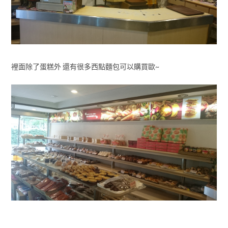
裡面除了蛋糕外 還有很多西點麵包可以購買歐~