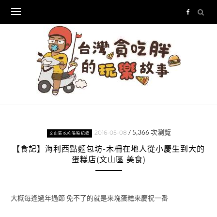
Skip
to
content
/
5,366
次瀏覽
2016-05-08
文山區吃吃喝喝紀錄
【食記】海利西點麵包坊-木柵在地人從小慶生到大的
蛋糕店(文山區 美食)
大概每逢過年過節 免不了的就是來塊蛋糕來慶祝一番