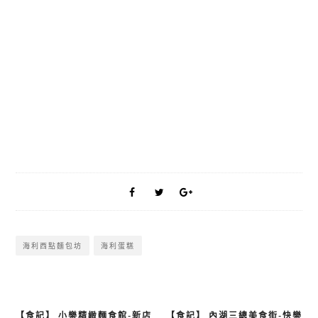
海利西點麵包坊
海利蛋糕
【食記】 小樂精緻麵食館-新店
【食記】 內湖三總美食街-快樂