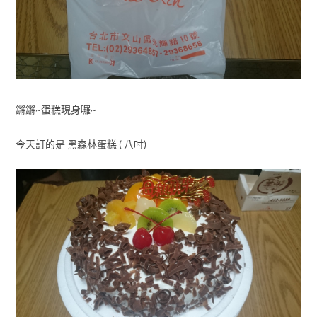
鏘鏘~蛋糕現身囉~
今天訂的是 黑森林蛋糕 ( 八吋)