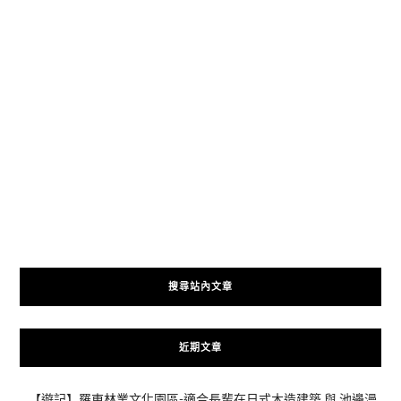
搜尋站內文章
近期文章
【遊記】羅東林業文化園區-適合長輩在日式木造建築 與 池邊漫