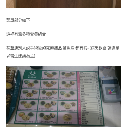
菜單部分如下
這裡有蠻多種套餐組合
甚至連別人說手術後的究極補品 鱸魚湯 都有呢~(病患飲食 請還是
以醫生建議為主)