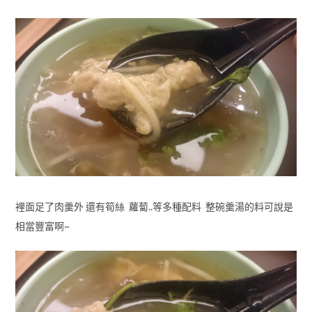
裡面足了肉羹外 還有筍絲 蘿蔔..等多種配料 整碗羹湯的料可說是
相當豐富啊~