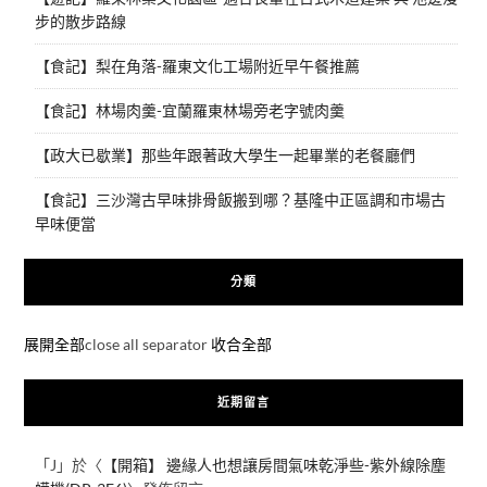
步的散步路線
【食記】梨在角落-羅東文化工場附近早午餐推薦
【食記】林場肉羹-宜蘭羅東林場旁老字號肉羹
【政大已歇業】那些年跟著政大學生一起畢業的老餐廳們
【食記】三沙灣古早味排骨飯搬到哪？基隆中正區調和市場古
早味便當
分類
展開全部
close all separator
收合全部
近期留言
「
J
」於〈
【開箱】 邊緣人也想讓房間氣味乾淨些-紫外線除塵