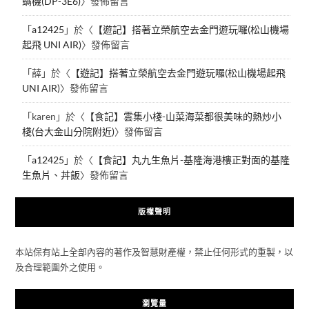
螨機(DP-3E6)
〉發佈留言
「
a12425
」於〈
【遊記】搭著立榮航空去金門遊玩囉(松山機場
起飛 UNI AIR)
〉發佈留言
「
薛
」於〈
【遊記】搭著立榮航空去金門遊玩囉(松山機場起飛
UNI AIR)
〉發佈留言
「
karen
」於〈
【食記】雲集小棧-山菜海菜都很美味的熱炒小
棧(台大金山分院附近)
〉發佈留言
「
a12425
」於〈
【食記】丸九生魚片-基隆海港樓正對面的基隆
生魚片、丼飯
〉發佈留言
版權聲明
本站保有站上全部內容的著作及智慧財產權，禁止任何形式的重製，以
及合理範圍外之使用。
瀏覽量