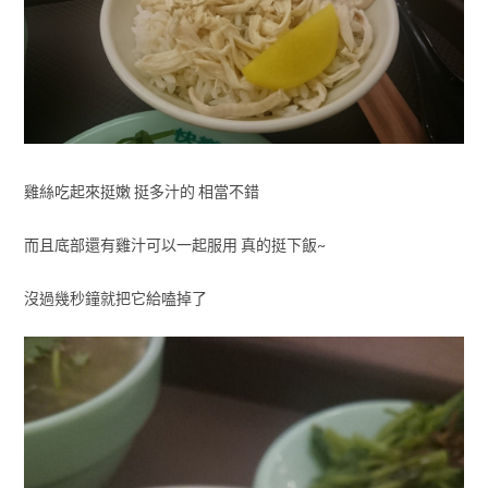
雞絲吃起來挺嫩 挺多汁的 相當不錯
而且底部還有雞汁可以一起服用 真的挺下飯~
沒過幾秒鐘就把它給嗑掉了