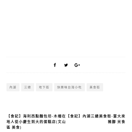
內湖
三總
地下街
快樂味台灣小吃
美食街
【食記】海利西點麵包坊-木柵在
【食記】內湖三總美食街-富大來
文
地人從小慶生到大的蛋糕店(文山
豬腳 米食
章
區 美食)