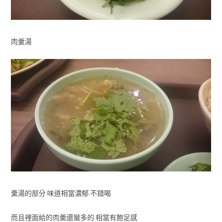
肉羹湯
羹湯的部分 味道相當濃郁 不錯喝
而且裡面給的肉羹還蠻多的 相當有飽足感