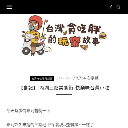
Skip
to
content
/
9,734
次瀏覽
2016-05-11
台灣吃吃喝喝紀錄
【食記】 內湖三總美食街-快樂味台灣小吃
今天有事情來到醫院一下
來到許久未逛的三總地下街 發現…整個都不一樣了