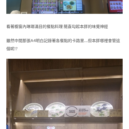
看著櫥窗內琳瑯滿目的餐點料理 簡直勾起本胖的味覺神經
雖然中間那張A4明白記錄著各餐點的卡路里….但本胖哪裡會管這
個呢!?