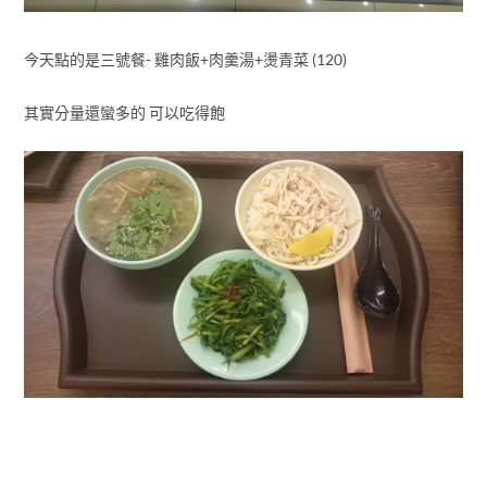
今天點的是三號餐- 雞肉飯+肉羹湯+燙青菜 (120)
其實分量還蠻多的 可以吃得飽