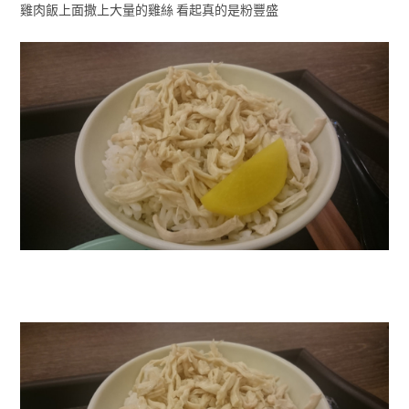
雞肉飯上面撒上大量的雞絲 看起真的是粉豐盛