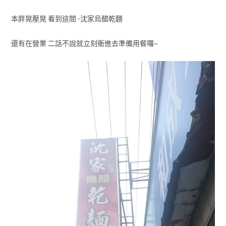
本胖晃壓晃 看到這間 -沈家烏醋乾麵
還有在營業 二話不說就立刻衝進去準備用餐囉~