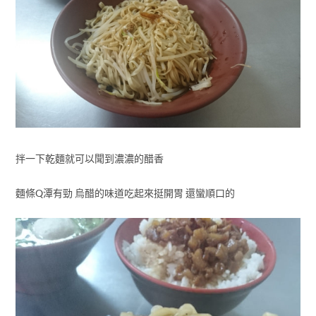
拌一下乾麵就可以聞到濃濃的醋香
麵條Q潭有勁 烏醋的味道吃起來挺開胃 還蠻順口的