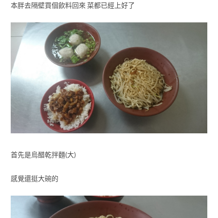
本胖去隔壁買個飲料回來 菜都已經上好了
首先是烏醋乾拌麵(大)
感覺還挺大碗的