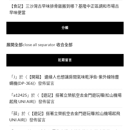
【食記】三沙灣古早味排骨飯搬到哪？基隆中正區調和市場古
早味便當
分類
展開全部
close all separator
收合全部
近期留言
「
J
」於〈
【開箱】 邊緣人也想讓房間氣味乾淨些-紫外線除塵
螨機(DP-3E6)
〉發佈留言
「
a12425
」於〈
【遊記】搭著立榮航空去金門遊玩囉(松山機場
起飛 UNI AIR)
〉發佈留言
「
薛
」於〈
【遊記】搭著立榮航空去金門遊玩囉(松山機場起飛
UNI AIR)
〉發佈留言