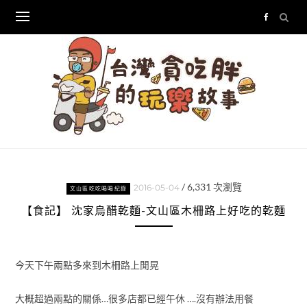
Skip
to
content
/
6,331
次瀏覽
2016-05-04
文山區吃吃喝喝紀錄
【食記】 沈家烏醋乾麵-文山區木柵路上好吃的乾麵
今天下午兩點多來到木柵路上閒晃
大概超過兩點的關係…很多店都已經午休 ….沒有辦法用餐