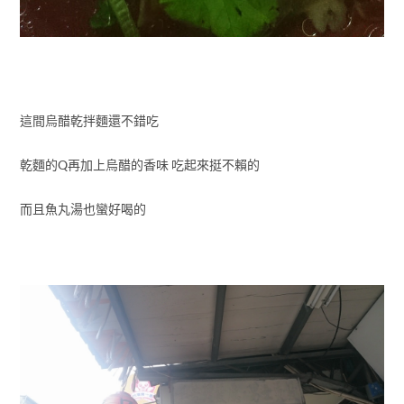
這間烏醋乾拌麵還不錯吃
乾麵的Q再加上烏醋的香味 吃起來挺不賴的
而且魚丸湯也蠻好喝的