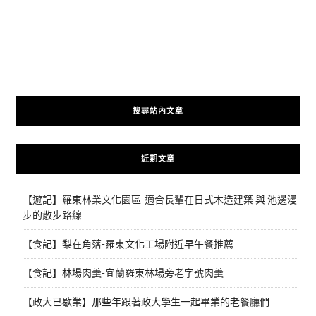
搜尋站內文章
近期文章
【遊記】羅東林業文化園區-適合長輩在日式木造建築 與 池邊漫
步的散步路線
【食記】梨在角落-羅東文化工場附近早午餐推薦
【食記】林場肉羹-宜蘭羅東林場旁老字號肉羹
【政大已歇業】那些年跟著政大學生一起畢業的老餐廳們