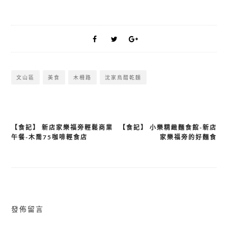
文山區
美食
木柵路
沈家烏醋乾麵
【食記】 新店家樂福旁輕鬆商業
【食記】 小樂精緻麵食館-新店
文
午餐-木喬75咖啡輕食店
家樂福旁的好麵食
章
導
覽
發佈留言