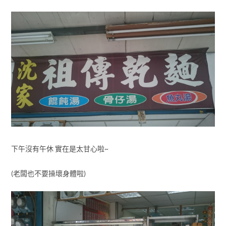
下午沒有午休 實在是太甘心啦~
(老闆也不要操壞身體啦)