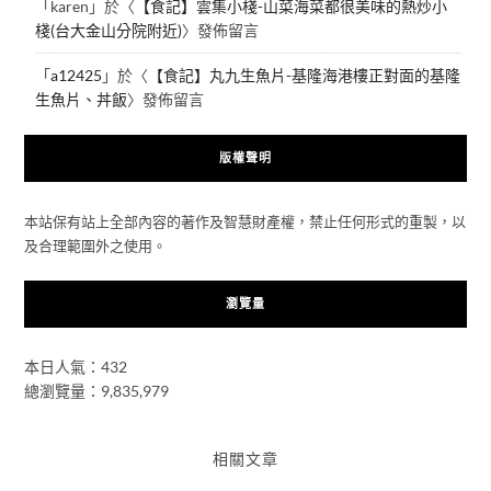
「
karen
」於〈
【食記】雲集小棧-山菜海菜都很美味的熱炒小
棧(台大金山分院附近)
〉發佈留言
「
a12425
」於〈
【食記】丸九生魚片-基隆海港樓正對面的基隆
生魚片、丼飯
〉發佈留言
版權聲明
本站保有站上全部內容的著作及智慧財產權，禁止任何形式的重製，以
及合理範圍外之使用。
瀏覽量
本日人氣：432
總瀏覽量：9,835,979
相關文章