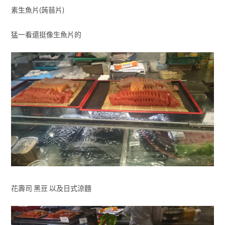
素生魚片(蒟蒻片)
猛一看還挺像生魚片的
花壽司 黑豆 以及日式涼麵