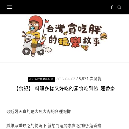
Skip
to
content
/
5,871
次瀏覽
2016-04-03
松山區吃吃喝喝紀錄
【食記】 料理多樣又好吃的素食吃到飽-蓮香齋
最近幾天真的是大魚大肉的各種跑攤
纖維嚴重缺乏的情況下 就想到這間素食吃到飽-蓮香齋