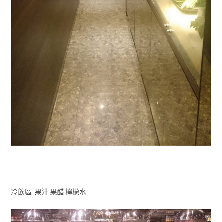
冷飲區 果汁 果醋 檸檬水