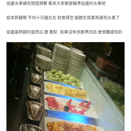
這邊水果補充相當頻繁 看來大家都是瞄準這邊的水果吧
經本胖觀察 平均十分鐘左右 就會掃空 服務生就要再補充水果了
這邊最熱銷的是西瓜 跟 鳳梨 如果沒有快狠準的話 會很難搶到的