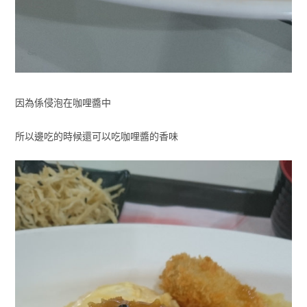
因為係侵泡在咖哩醬中
所以邊吃的時候還可以吃咖哩醬的香味