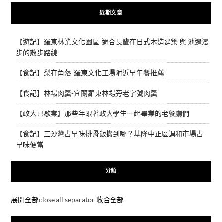
近期文章
【遊記】羅東林業文化園區-適合長輩在日式木造建築 與 池邊漫
步的散步路線
【食記】梨在角落-羅東文化工場附近早午餐推薦
【食記】林場肉羹-宜蘭羅東林場旁老字號肉羹
【政大已歇業】那些年跟著政大學生一起畢業的老餐廳們
【食記】三沙灣古早味排骨飯搬到哪？基隆中正區調和市場古
早味便當
分類
展開全部
close all separator
收合全部