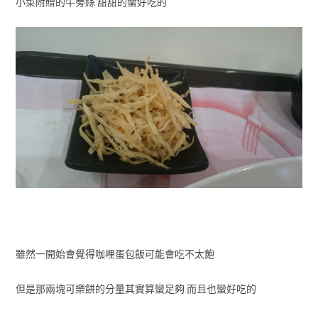
小菜附贈的牛蒡絲 甜甜的蠻好吃的
雖然一開始會覺得咖哩蛋包飯可能會吃不太飽
但是那兩塊可樂餅的分量其實算蠻足夠 而且也蠻好吃的