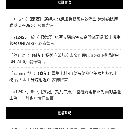
近期留言
「
J
」於〈
【開箱】 邊緣人也想讓房間氣味乾淨些-紫外線除塵
螨機(DP-3E6)
〉發佈留言
「
a12425
」於〈
【遊記】搭著立榮航空去金門遊玩囉(松山機場
起飛 UNI AIR)
〉發佈留言
「
薛
」於〈
【遊記】搭著立榮航空去金門遊玩囉(松山機場起飛
UNI AIR)
〉發佈留言
「
karen
」於〈
【食記】雲集小棧-山菜海菜都很美味的熱炒小
棧(台大金山分院附近)
〉發佈留言
「
a12425
」於〈
【食記】丸九生魚片-基隆海港樓正對面的基隆
生魚片、丼飯
〉發佈留言
版權聲明