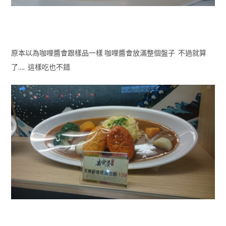
原本以為咖哩醬會跟樣品一樣 咖哩醬會放滿整個盤子 不過就算
了…. 這樣吃也不錯