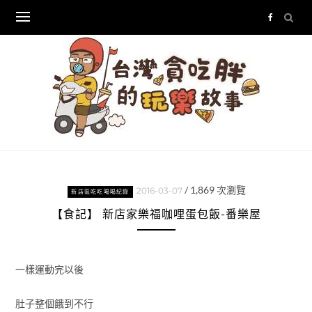
Skip
to
content
/
1,869
次瀏覽
2016-03-07
新店區吃吃喝喝紀錄
【食記】 新店家樂福咖哩蛋包飯-番樂屋
一樣運動完以後
肚子整個餓到不行