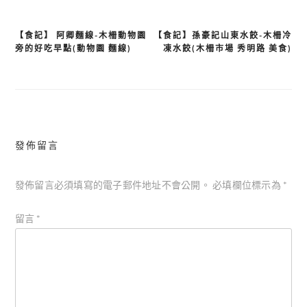
【食記】 阿卿麵線-木柵動物園
【食記】孫豪記山東水餃-木柵冷
文
旁的好吃早點(動物園 麵線)
凍水餃(木柵市場 秀明路 美食)
章
導
覽
發佈留言
發佈留言必須填寫的電子郵件地址不會公開。
必填欄位標示為
*
留言
*