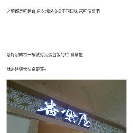
之前都是吃麵食 這次想說換換不同口味 來吃個飯吧
剛好家樂福一樓就有賣蛋包飯的店-番樂屋
就來這邊大快朵頤囉~