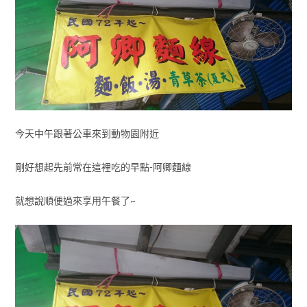
今天中午跟著公車來到動物園附近
剛好想起先前常在這裡吃的早點-阿卿麵線
就想說順便過來享用午餐了~