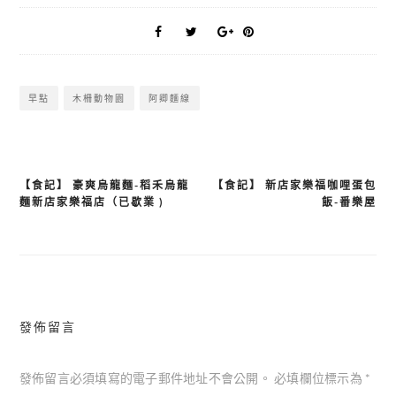
早點
木柵動物園
阿卿麵線
【食記】 豪爽烏龍麵-稻禾烏龍
【食記】 新店家樂福咖哩蛋包
文
麵新店家樂福店（已歇業 )
飯-番樂屋
章
導
覽
發佈留言
發佈留言必須填寫的電子郵件地址不會公開。
必填欄位標示為
*