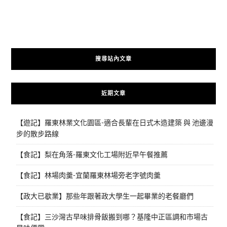
搜尋站內文章
近期文章
【遊記】羅東林業文化園區-適合長輩在日式木造建築 與 池邊漫
步的散步路線
【食記】梨在角落-羅東文化工場附近早午餐推薦
【食記】林場肉羹-宜蘭羅東林場旁老字號肉羹
【政大已歇業】那些年跟著政大學生一起畢業的老餐廳們
【食記】三沙灣古早味排骨飯搬到哪？基隆中正區調和市場古