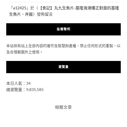
「
a12425
」於〈
【食記】丸九生魚片-基隆海港樓正對面的基隆
生魚片、丼飯
〉發佈留言
版權聲明
本站保有站上全部內容的著作及智慧財產權，禁止任何形式的重製，以
及合理範圍外之使用。
瀏覽量
本日人氣：34
總瀏覽量：9,835,585
相關文章