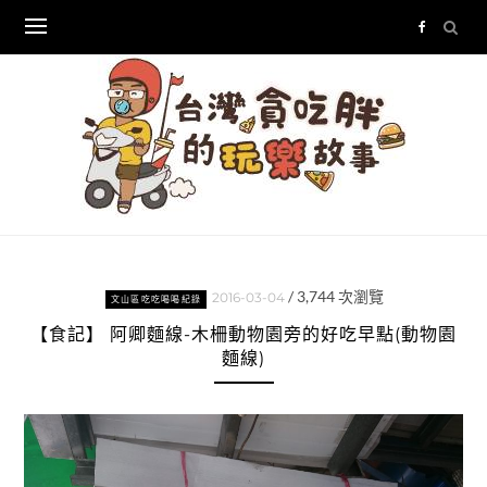
Skip
to
content
/
3,744
次瀏覽
2016-03-04
文山區吃吃喝喝紀錄
【食記】 阿卿麵線-木柵動物園旁的好吃早點(動物園
麵線)