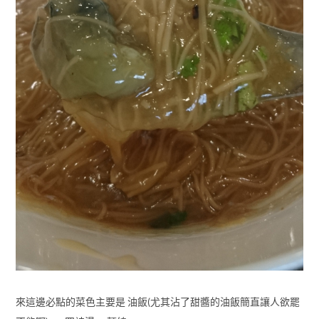
來這邊必點的菜色主要是 油飯(尤其沾了甜醬的油飯簡直讓人欲罷