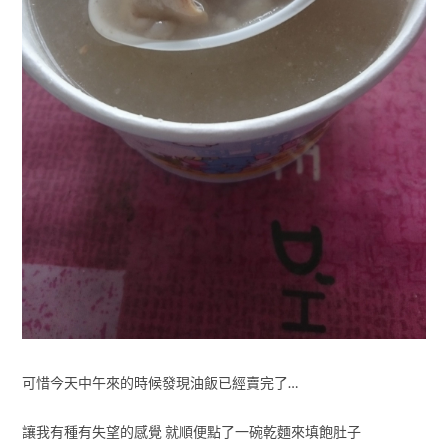
可惜今天中午來的時候發現油飯已經賣完了…
讓我有種有失望的感覺 就順便點了一碗乾麵來填飽肚子