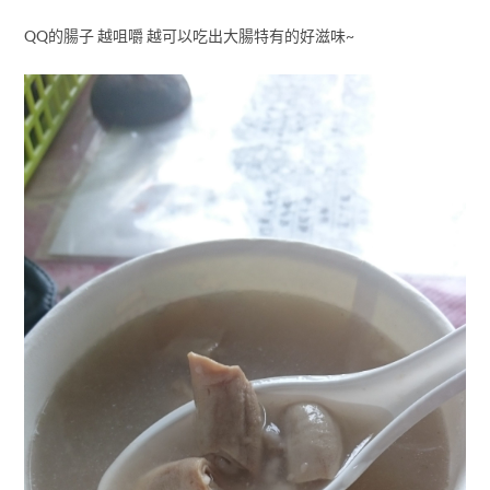
QQ的腸子 越咀嚼 越可以吃出大腸特有的好滋味~