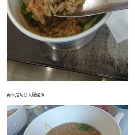
再來是蚵仔大腸麵線