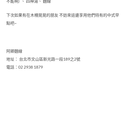
不能啊) 、 四神湯、 麵線
下次如果有在木柵晃晃的朋友 不妨來這邊享用他們特有的中式早
點吧~
阿卿麵線
地址： 台北市文山區新光路一段189之2號
電話：02 2938 1879