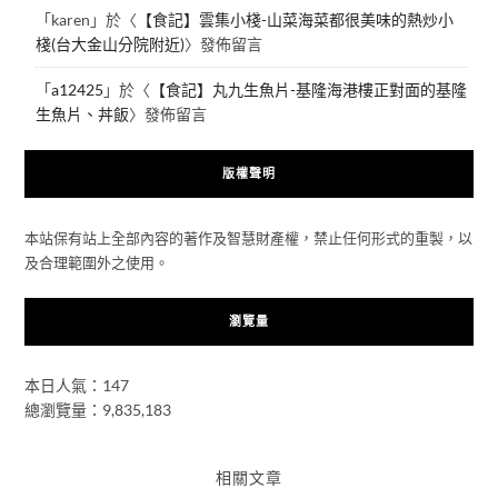
「
karen
」於〈
【食記】雲集小棧-山菜海菜都很美味的熱炒小
棧(台大金山分院附近)
〉發佈留言
「
a12425
」於〈
【食記】丸九生魚片-基隆海港樓正對面的基隆
生魚片、丼飯
〉發佈留言
版權聲明
本站保有站上全部內容的著作及智慧財產權，禁止任何形式的重製，以
及合理範圍外之使用。
瀏覽量
本日人氣：147
總瀏覽量：9,835,183
相關文章