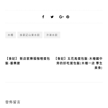
木柵
孫豪記山東水餃
冷凍水餃
【食記】 新店家樂福咖哩蛋包
【食記】五花馬蛋包飯-木柵國中
文
飯-番樂屋
旁的好吃蛋包飯(木柵一店 學生
章
美食)
導
覽
發佈留言