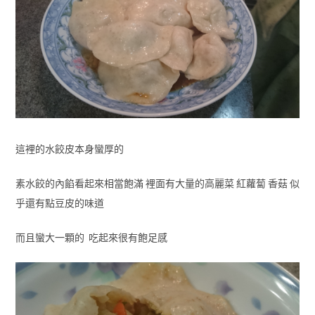
這裡的水餃皮本身蠻厚的
素水餃的內餡看起來相當飽滿 裡面有大量的高麗菜 紅蘿蔔 香菇 似
乎還有點豆皮的味道
而且蠻大一顆的 吃起來很有飽足感