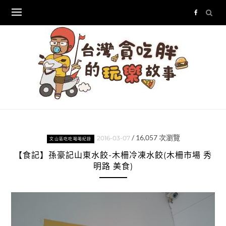
Skip
to
content
/
16,057
次瀏覽
2016-03-07
文山區吃吃喝喝紀錄
【食記】孫豪記山東水餃-木柵冷凍水餃(木柵市場 秀
明路 美食)