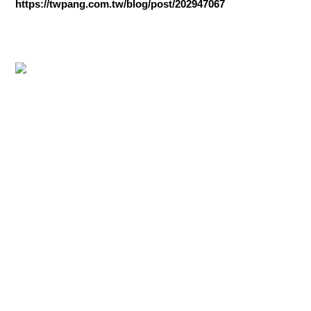
https://twpang.com.tw/blog/post/202947067