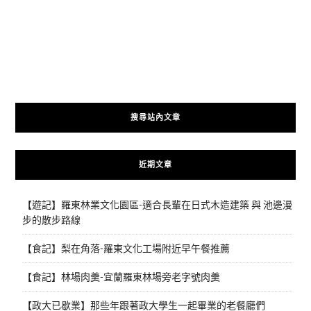
搜尋站內文章
近期文章
【遊記】羅東林業文化園區-適合長輩在日式木造建築 與 池邊漫
步的散步路線
【食記】梨在角落-羅東文化工場附近早午餐推薦
【食記】林場肉羹-宜蘭羅東林場旁老字號肉羹
【政大已歇業】那些年跟著政大學生一起畢業的老餐廳們