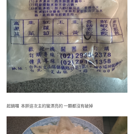
起鍋囉 本胖這次主的蠻漂亮的 一顆都沒有破掉