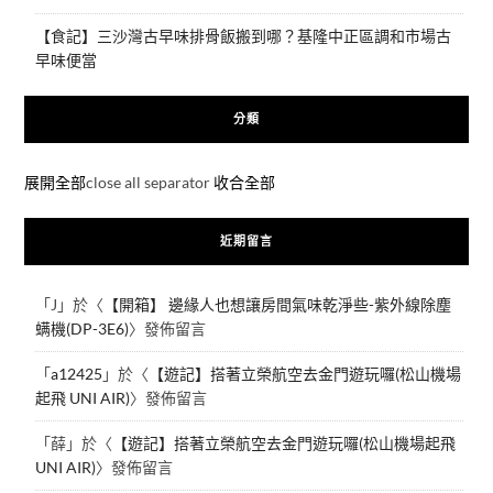
【食記】三沙灣古早味排骨飯搬到哪？基隆中正區調和市場古
早味便當
分類
展開全部
close all separator
收合全部
近期留言
「
J
」於〈
【開箱】 邊緣人也想讓房間氣味乾淨些-紫外線除塵
螨機(DP-3E6)
〉發佈留言
「
a12425
」於〈
【遊記】搭著立榮航空去金門遊玩囉(松山機場
起飛 UNI AIR)
〉發佈留言
「
薛
」於〈
【遊記】搭著立榮航空去金門遊玩囉(松山機場起飛
UNI AIR)
〉發佈留言