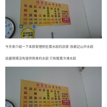
今天來介紹一下本胖家裡附近賣水餃的店家-孫豪記山中水餃
這邊現場沒有提供熟食的水餃 只有販賣冷凍水餃