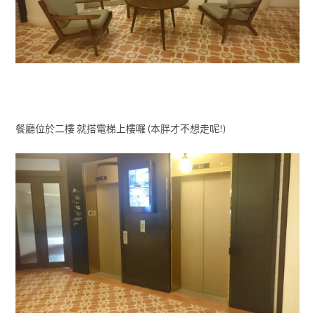
餐廳位於二樓 就搭電梯上樓囉 (本胖才不想走呢!)