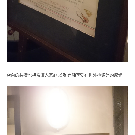
店內的裝潢也相當讓人窩心 以及 有種享受在世外桃源外的感覺