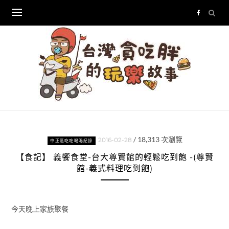
Skip
to
content
/
18,313
次瀏覽
2016-02-28
中正區吃吃喝喝紀錄
【食記】 義饗食堂-台大尊賢館的輕鬆吃到飽 -(尊賢
館-義式料理吃到飽)
今天晚上家族聚餐