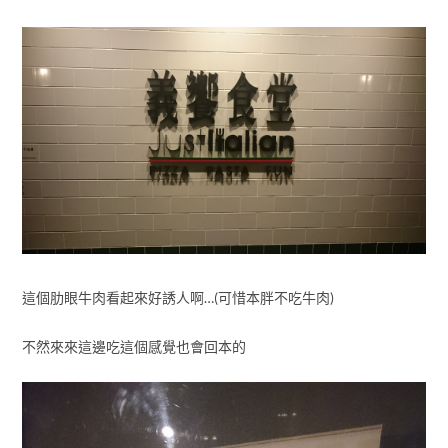
這個肋眼牛肉看起來好誘人啊…(可惜本胖不吃牛肉)
不然來來這邊吃這個感覺也會回本的