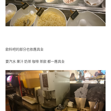
飲料吧的部分也依應具全
要汽水 果汁 奶茶 咖啡 茶飲 都一應具全