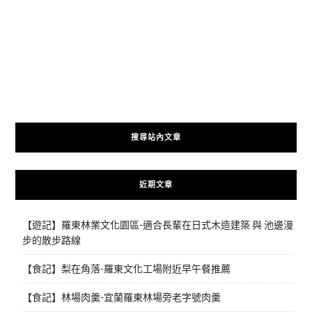
搜尋站內文章
近期文章
【遊記】羅東林業文化園區-適合長輩在日式木造建築 與 池邊漫
步的散步路線
【食記】梨在角落-羅東文化工場附近早午餐推薦
【食記】林場肉羹-宜蘭羅東林場旁老字號肉羹