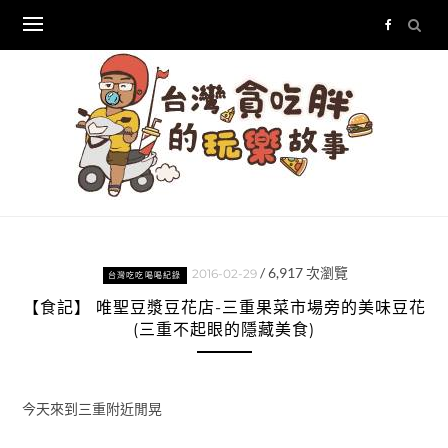
Skip
to
content
/
6,917
次瀏覽
2016-02-29
台灣吃吃喝喝紀錄
【食記】 唯聖豆漿豆花店-三重果菜市場旁的美味豆花
(三重不起眼的隱藏美食)
今天來到三重附近閒晃