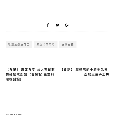
唯聖豆漿豆花店
三重果菜市場
豆漿豆花
【食記】 義饗食堂-台大尊賢館
【食記】 超好吃的十勝生乳捲-
文
的輕鬆吃到飽 -(尊賢館-義式料
亞尼克菓子工房
章
理吃到飽)
導
覽