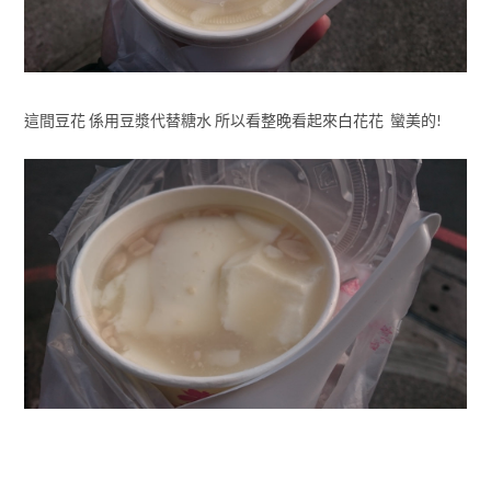
這間豆花 係用豆漿代替糖水 所以看整晚看起來白花花 蠻美的!