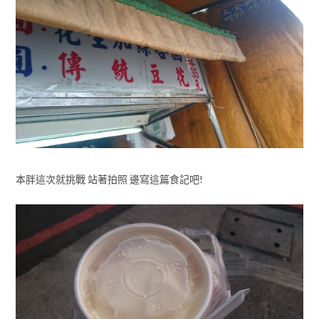
本胖這次就挑戰 站著拍照 邊寫這篇食記吧!