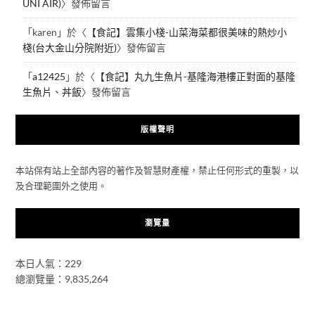
UNI AIR)
〉發佈留言
「
karen
」於〈
【食記】雲集小棧-山菜海菜都很美味的熱炒小
棧(台大金山分院附近)
〉發佈留言
「
a12425
」於〈
【食記】丸九生魚片-基隆海港樓正對面的基隆
生魚片、丼飯
〉發佈留言
版權聲明
本站保有站上全部內容的著作及智慧財產權，禁止任何形式的重製，以
及合理範圍外之使用。
瀏覽量
本日人氣：229
總瀏覽量：9,835,264