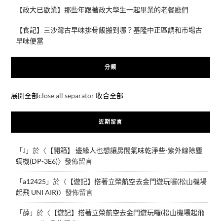
【政大已歇業】那些年跟著政大學生一起畢業的老餐廳們
【食記】三沙灣古早味排骨飯搬到哪？基隆中正區調和市場古
早味便當
分類
展開全部
close all separator
收合全部
近期留言
「
J
」於〈
【開箱】 邊緣人也想讓房間氣味乾淨些-紫外線除塵
螨機(DP-3E6)
〉發佈留言
「
a12425
」於〈
【遊記】搭著立榮航空去金門遊玩囉(松山機場
起飛 UNI AIR)
〉發佈留言
「
薛
」於〈
【遊記】搭著立榮航空去金門遊玩囉(松山機場起飛