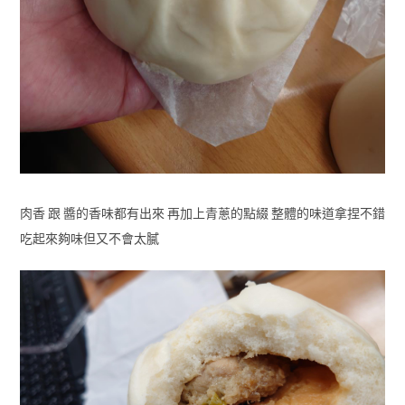
肉香 跟 醬的香味都有出來 再加上青蔥的點綴 整體的味道拿捏不錯
吃起來夠味但又不會太膩