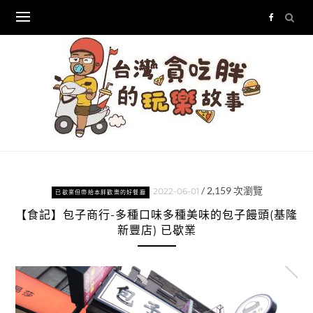
Skip
to
content
/
2,159
次瀏覽
2022-06-01
已歇業但帶給本胖歡樂的好餐廳
【食記】包子商行-多種口味多種美味的包子饅頭(基隆
新豐店) 已歇業