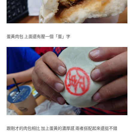
蛋黃肉包 上面還有壓一個「蛋」字
跟剛才的肉包相比 加上蛋黃的濃厚感 兩者搭配起來還挺不錯