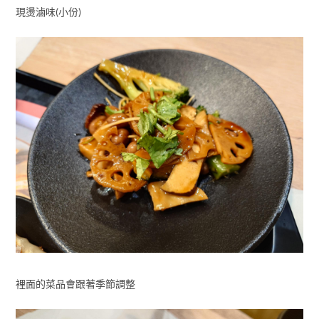
現燙滷味(小份)
裡面的菜品會跟著季節調整