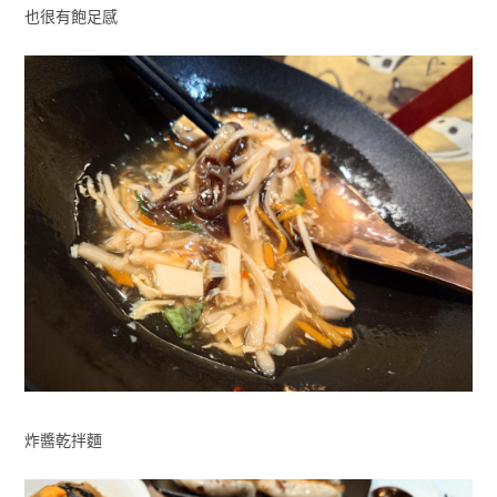
也很有飽足感
炸醬乾拌麵