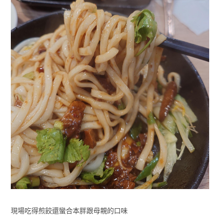
現場吃得煎餃還蠻合本胖跟母親的口味