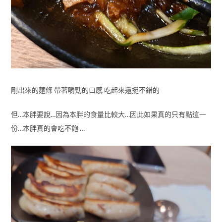
剛出來的麵條 帶著嚼勁的口感 吃起來還挺不錯的
但…本胖要說…因為本胖的食量比較大…因此如果真的只有點這一
份…本胖真的會吃不飽 …