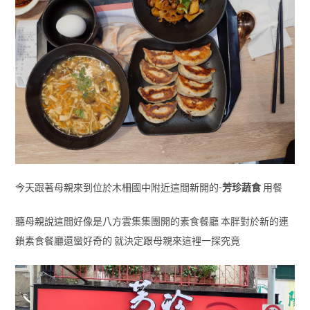
今天跟著母親來到位於木柵國中附近這間新開的-
芳珍蔬食
用餐
聽母親說這間好像是八方雲集集團開的素食餐廳 本胖對於新的連
鎖素食餐廳還蠻好奇的 就決定跟母親來這裡一探究竟