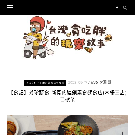
Skip
to
content
/
636
次瀏覽
2023-09-17
已歇業但帶給本胖歡樂的好餐廳
【食記】芳珍蔬食-新開的連鎖素食麵食店(木柵三店)
已歇業