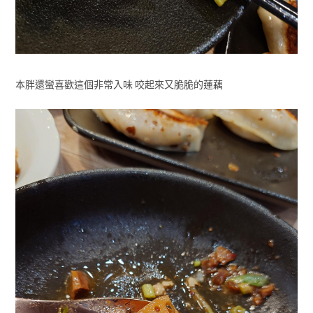
本胖還蠻喜歡這個非常入味 咬起來又脆脆的蓮藕