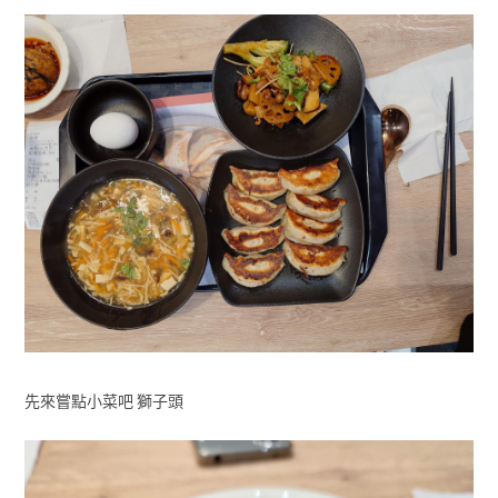
先來嘗點小菜吧 獅子頭