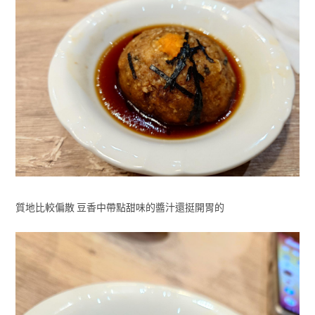
質地比較偏散 豆香中帶點甜味的醬汁還挺開胃的