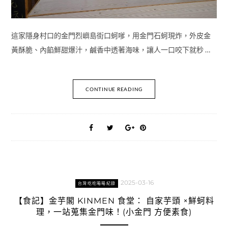
這家隱身村口的金門烈嶼島街口蚵嗲，用金門石蚵現炸，外皮金
黃酥脆、內餡鮮甜爆汁，鹹香中透著海味，讓人一口咬下就秒 …
CONTINUE READING
2025-03-16
台灣吃吃喝喝紀錄
【食記】金芋閣 KINMEN 食堂： 自家芋頭 ×鮮蚵料
理，一站蒐集金門味！(小金門 方便素食)