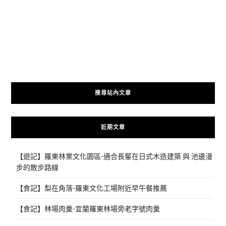
搜尋站內文章
近期文章
【遊記】羅東林業文化園區-適合長輩在日式木造建築 與 池邊漫
步的散步路線
【食記】梨在角落-羅東文化工場附近早午餐推薦
【食記】林場肉羹-宜蘭羅東林場旁老字號肉羹