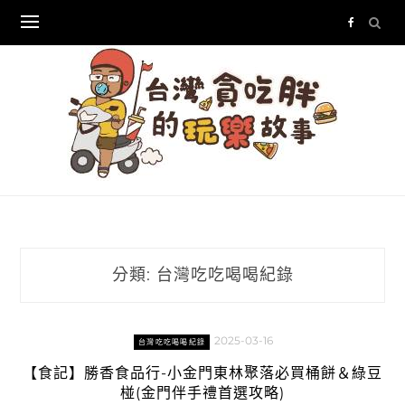
Skip
to
content
分類:
台灣吃吃喝喝紀錄
2025-03-16
台灣吃吃喝喝紀錄
【食記】勝香食品行-小金門東林聚落必買桶餅＆綠豆
椪(金門伴手禮首選攻略)