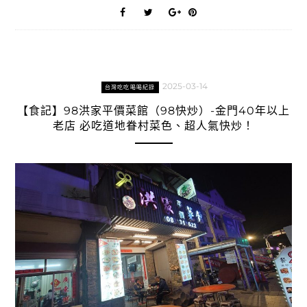
2025-03-14
台灣吃吃喝喝紀錄
【食記】98洪家平價菜館（98快炒）-金門40年以上
老店 必吃道地眷村菜色、超人氣快炒！