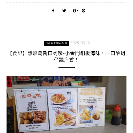
2025-03-16
台灣吃吃喝喝紀錄
【食記】烈嶼島街口蚵嗲-小金門銅板海味，一口酥蚵
仔飄海香！