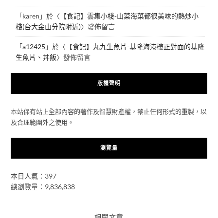
「
karen
」於〈
【食記】雲集小棧-山菜海菜都很美味的熱炒小
棧(台大金山分院附近)
〉發佈留言
「
a12425
」於〈
【食記】丸九生魚片-基隆海港樓正對面的基隆
生魚片、丼飯
〉發佈留言
版權聲明
本站保有站上全部內容的著作及智慧財產權，禁止任何形式的重製，以
及合理範圍外之使用。
瀏覽量
本日人氣：397
總瀏覽量：9,836,838
相關文章