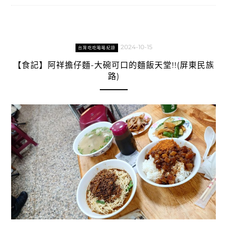
2024-10-15
台灣吃吃喝喝紀錄
【食記】阿祥擔仔麵-大碗可口的麵飯天堂!!(屏東民族
路)