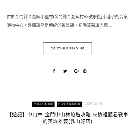
位於金門縣金湖鎮小徑村(金門縣金湖鎮村63號)附近小巷子的合泉
購物中心，外觀雖然是傳統的雜貨店，卻隱藏著讓人驚 …
CONTINUE READING
2025-03-14
台灣未分類景點
台灣吃吃喝喝紀錄
【遊記】中山林-金門中山林旅遊攻略 來這裡觀看戰車
的英瑋雄姿(乳山好店)