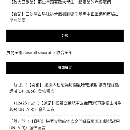
【政大已歇業】那些年跟著政大學生一起畢業的老餐廳們
【食記】三沙灣古早味排骨飯搬到哪？基隆中正區調和市場古
早味便當
分類
展開全部
close all separator
收合全部
近期留言
「
J
」於〈
【開箱】 邊緣人也想讓房間氣味乾淨些-紫外線除塵
螨機(DP-3E6)
〉發佈留言
「
a12425
」於〈
【遊記】搭著立榮航空去金門遊玩囉(松山機場
起飛 UNI AIR)
〉發佈留言
「
薛
」於〈
【遊記】搭著立榮航空去金門遊玩囉(松山機場起飛
UNI AIR)
〉發佈留言