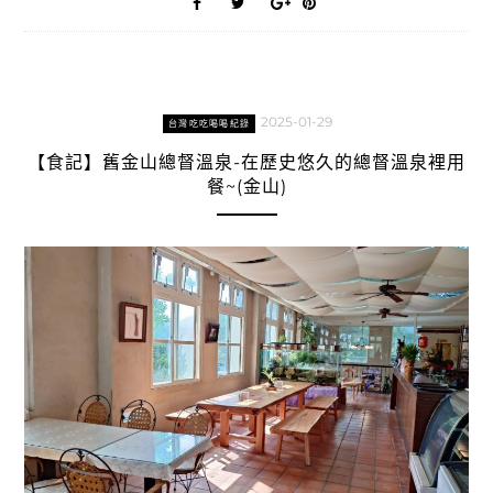
2025-01-29
台灣吃吃喝喝紀錄
【食記】舊金山總督溫泉-在歷史悠久的總督溫泉裡用
餐~(金山)