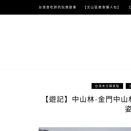
Skip
台灣貪吃胖的玩樂故事
【文山區美食懶人包】
to
content
台灣未分類景點
【遊記】中山林-金門中山