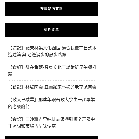
搜尋站內文章
近期文章
【遊記】羅東林業文化園區-適合長輩在日式木
造建築 與 池邊漫步的散步路線
【食記】梨在角落-羅東文化工場附近早午餐推
薦
【食記】林場肉羹-宜蘭羅東林場旁老字號肉羹
【政大已歇業】那些年跟著政大學生一起畢業
的老餐廳們
【食記】三沙灣古早味排骨飯搬到哪？基隆中
正區調和市場古早味便當