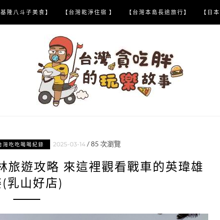
【基隆八斗子美食】
【台灣乾淨住宿 】
【台灣本島長途旅行】
【日本
/
85
次瀏覽
2025-03-14
台灣吃吃喝喝紀錄
林旅遊攻略 來這裡觀看戰車的英瑋雄
姿(乳山好店)