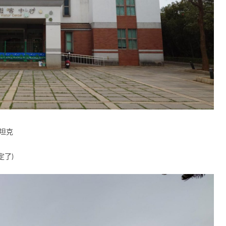
坦克
定了)