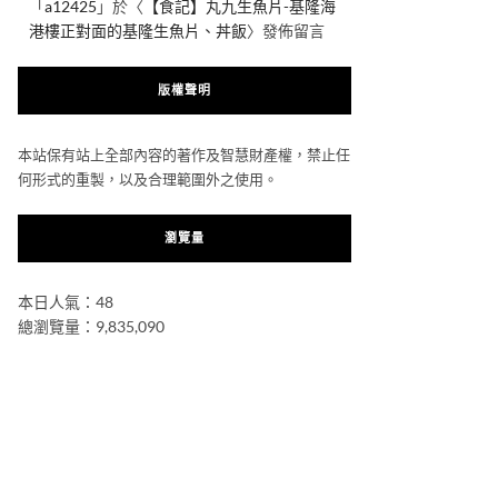
「
a12425
」於〈
【食記】丸九生魚片-基隆海
港樓正對面的基隆生魚片、丼飯
〉發佈留言
版權聲明
本站保有站上全部內容的著作及智慧財產權，禁止任
何形式的重製，以及合理範圍外之使用。
瀏覽量
本日人氣：48
總瀏覽量：9,835,090