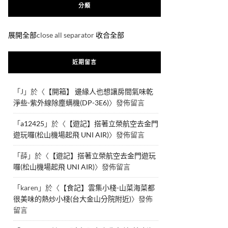
分類
展開全部
close all separator
收合全部
近期留言
「
J
」於〈
【開箱】 邊緣人也想讓房間氣味乾
淨些-紫外線除塵螨機(DP-3E6)
〉發佈留言
「
a12425
」於〈
【遊記】搭著立榮航空去金門
遊玩囉(松山機場起飛 UNI AIR)
〉發佈留言
「
薛
」於〈
【遊記】搭著立榮航空去金門遊玩
囉(松山機場起飛 UNI AIR)
〉發佈留言
「
karen
」於〈
【食記】雲集小棧-山菜海菜都
很美味的熱炒小棧(台大金山分院附近)
〉發佈
留言