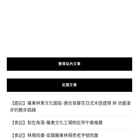
搜尋站內文章
近期文章
【遊記】羅東林業文化園區-適合長輩在日式木造建築 與 池邊漫
步的散步路線
【食記】梨在角落-羅東文化工場附近早午餐推薦
【食記】林場肉羹-宜蘭羅東林場旁老字號肉羹