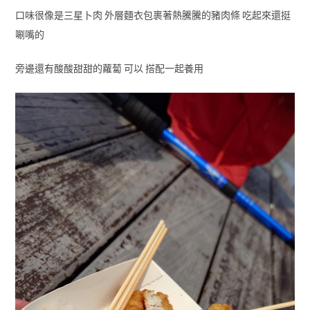
口味很像是三星卜肉 外層麵衣包裹著熱騰騰的豬肉條 吃起來還挺
唰嘴的
旁邊還有酸酸甜甜的蘿蔔 可以 搭配一起養用