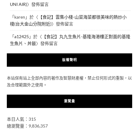
UNI AIR)
〉發佈留言
「
karen
」於〈
【食記】雲集小棧-山菜海菜都很美味的熱炒小
棧(台大金山分院附近)
〉發佈留言
「
a12425
」於〈
【食記】丸九生魚片-基隆海港樓正對面的基隆
生魚片、丼飯
〉發佈留言
版權聲明
本站保有站上全部內容的著作及智慧財產權，禁止任何形式的重製，以
及合理範圍外之使用。
瀏覽量
本日人氣：315
總瀏覽量：9,836,357