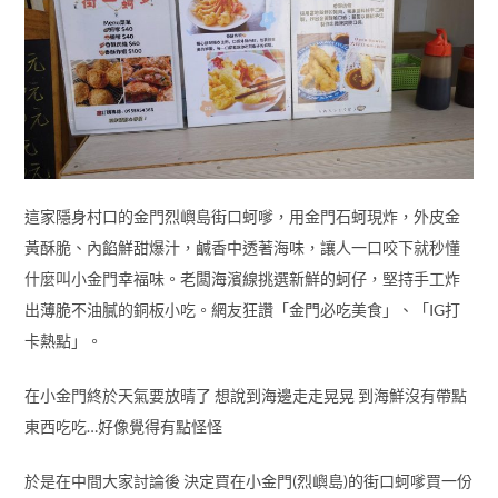
這家隱身村口的金門烈嶼島街口蚵嗲，用金門石蚵現炸，外皮金
黃酥脆、內餡鮮甜爆汁，鹹香中透著海味，讓人一口咬下就秒懂
什麼叫小金門幸福味。老闆海濱線挑選新鮮的蚵仔，堅持手工炸
出薄脆不油膩的銅板小吃。網友狂讚「金門必吃美食」、「IG打
卡熱點」。
在小金門終於天氣要放晴了 想說到海邊走走晃晃 到海鮮沒有帶點
東西吃吃…好像覺得有點怪怪
於是在中間大家討論後 決定買在小金門(烈嶼島)的街口蚵嗲買一份