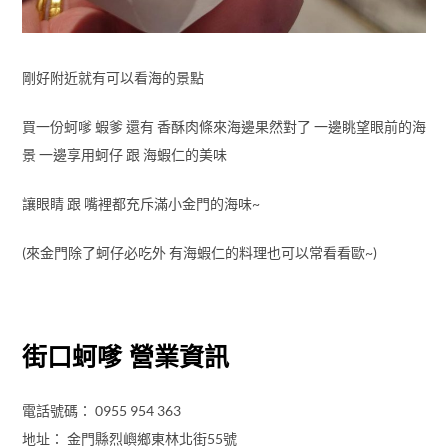
剛好附近就有可以看海的景點
買一份蚵嗲 蝦爹 還有 香酥肉條來海邊果然對了 一邊眺望眼前的海
景 一邊享用蚵仔 跟 海蝦仁的美味
讓眼睛 跟 嘴裡都充斥滿小金門的海味~
(來金門除了蚵仔必吃外 有海蝦仁的料理也可以常看看歐~)
街口蚵嗲 營業資訊
電話號碼： 0955 954 363
地址： 金門縣烈嶼鄉東林北街55號