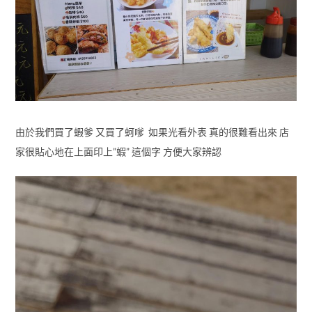
由於我們買了蝦爹 又買了蚵嗲 如果光看外表 真的很難看出來 店
家很貼心地在上面印上”蝦” 這個字 方便大家辨認