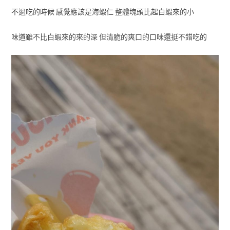
不過吃的時候 感覺應該是海蝦仁 整體塊頭比起白蝦來的小
味道雖不比白蝦來的來的深 但清脆的爽口的口味還挺不錯吃的