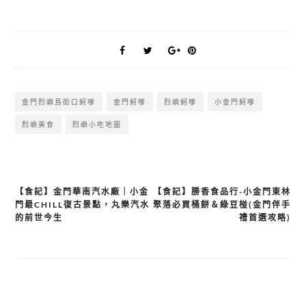
金門烈嶼島街口蚵嗲
金門蚵嗲
烈嶼蚵嗲
小金門蚵嗲
烈嶼美食
烈嶼小吃地圖
【食記】金門華南汽水廠｜小金
【食記】勝香食品行-小金門東林
文
門最CHILL復古景點，丸樂汽水
聚落必買桶餅＆綠豆椪(金門伴手
章
的前世今生
禮首選攻略)
導
覽