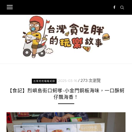
Skip
to
content
/
273
次瀏覽
2025-03-16
台灣吃吃喝喝紀錄
【食記】烈嶼島街口蚵嗲-小金門銅板海味，一口酥蚵
仔飄海香！