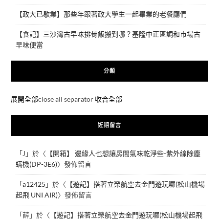
【政大已歇業】那些年跟著政大學生一起畢業的老餐廳們
【食記】三沙灣古早味排骨飯搬到哪？基隆中正區調和市場古
早味便當
分類
展開全部
close all separator
收合全部
近期留言
「
J
」於〈
【開箱】 邊緣人也想讓房間氣味乾淨些-紫外線除塵
螨機(DP-3E6)
〉發佈留言
「
a12425
」於〈
【遊記】搭著立榮航空去金門遊玩囉(松山機場
起飛 UNI AIR)
〉發佈留言
「
薛
」於〈
【遊記】搭著立榮航空去金門遊玩囉(松山機場起飛