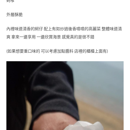
蚵嗲
外層酥脆
內裡味道清香的蚵仔 配上有如炒過後香噴噴的高麗菜 整體味道清
爽 拿來一邊享用 一邊欣賞海景 感覺真的是很不錯
(如果想要重口味的 可以考慮加點醬料 店裡的櫃檯上面有)