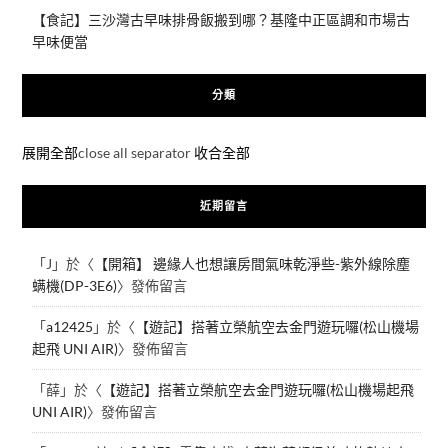
【食記】三沙灣古早味排骨飯搬到哪？基隆中正區調和市場古
早味便當
分類
展開全部
close all separator
收合全部
近期留言
「
J
」於〈
【開箱】 邊緣人也想讓房間氣味乾淨些-紫外線除塵
螨機(DP-3E6)
〉發佈留言
「
a12425
」於〈
【遊記】搭著立榮航空去金門遊玩囉(松山機場
起飛 UNI AIR)
〉發佈留言
「
薛
」於〈
【遊記】搭著立榮航空去金門遊玩囉(松山機場起飛
UNI AIR)
〉發佈留言