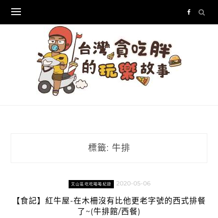
Skip
to
content
標籤:
牛排
2020-05-06
文山區吃吃喝喝紀錄
【食記】紅牛屋-在木柵沒有比他更老字號的西式排餐
了~(牛排館/西餐)