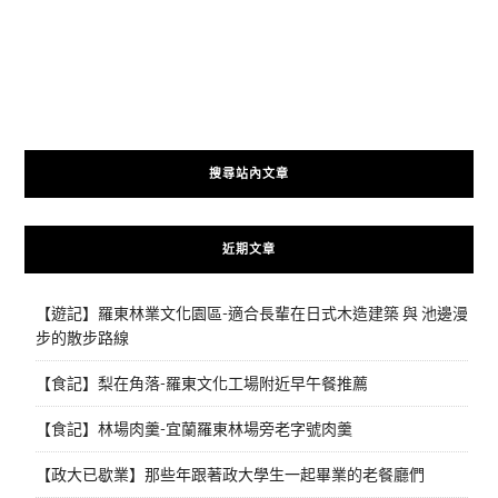
搜尋站內文章
近期文章
【遊記】羅東林業文化園區-適合長輩在日式木造建築 與 池邊漫
步的散步路線
【食記】梨在角落-羅東文化工場附近早午餐推薦
【食記】林場肉羹-宜蘭羅東林場旁老字號肉羹
【政大已歇業】那些年跟著政大學生一起畢業的老餐廳們