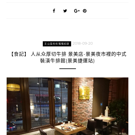
2018-09-20
文山區吃吃喝喝紀錄
【食記】 人从众厚切牛排 景美店-景美夜市裡的中式
裝潢牛排館(景美捷運站)