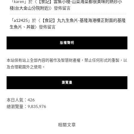
「
karen
」於〈
【食記】雲集小棧-山菜海菜都很美味的熱炒小
棧(台大金山分院附近)
〉發佈留言
「
a12425
」於〈
【食記】丸九生魚片-基隆海港樓正對面的基隆
生魚片、丼飯
〉發佈留言
版權聲明
本站保有站上全部內容的著作及智慧財產權，禁止任何形式的重製，以
及合理範圍外之使用。
瀏覽量
本日人氣：426
總瀏覽量：9,835,976
相關文章