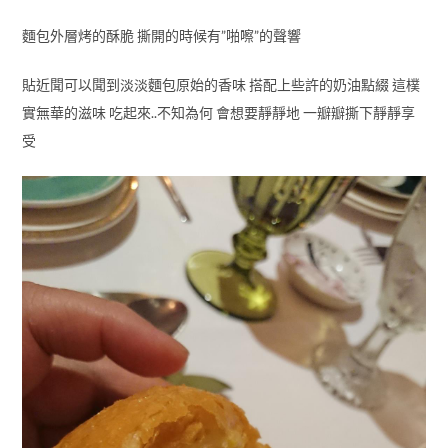
麵包外層烤的酥脆 撕開的時候有”啪嚓”的聲響
貼近聞可以聞到淡淡麵包原始的香味 搭配上些許的奶油點綴 這樸
實無華的滋味 吃起來..不知為何 會想要靜靜地 一瓣瓣撕下靜靜享
受