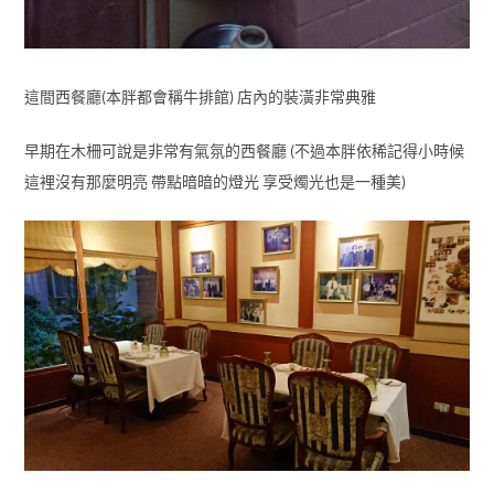
這間西餐廳(本胖都會稱牛排館) 店內的裝潢非常典雅
早期在木柵可說是非常有氣氛的西餐廳 (不過本胖依稀記得小時候
這裡沒有那麼明亮 帶點暗暗的燈光 享受燭光也是一種美)