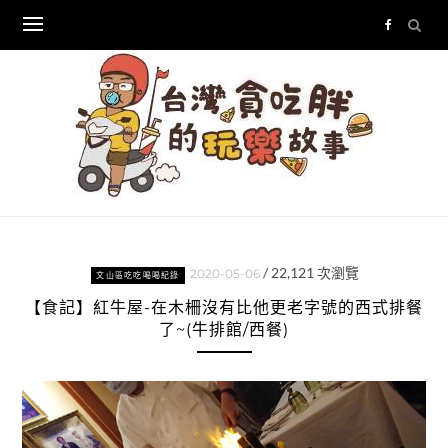
Skip
to
content
/
22,121
次瀏覽
2020-05-06
文山區吃吃喝喝紀錄
【食記】紅牛屋-在木柵沒有比他更老字號的西式排餐
了~(牛排館/西餐)