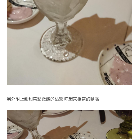
另外附上甜甜帶點微酸的沾醬 吃起來相當的唰嘴