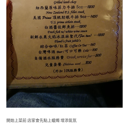
開始上菜前 店家會先點上蠟燭 增添氣氛