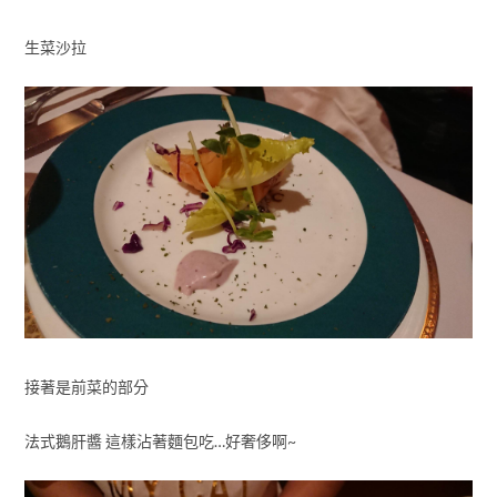
生菜沙拉
接著是前菜的部分
法式鵝肝醬 這樣沾著麵包吃…好奢侈啊~