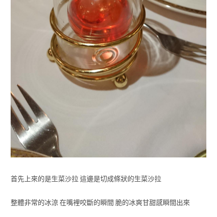
首先上來的是生菜沙拉 這邊是切成條狀的生菜沙拉
整體非常的冰涼 在嘴裡咬斷的瞬間 脆的冰爽甘甜感瞬間出來