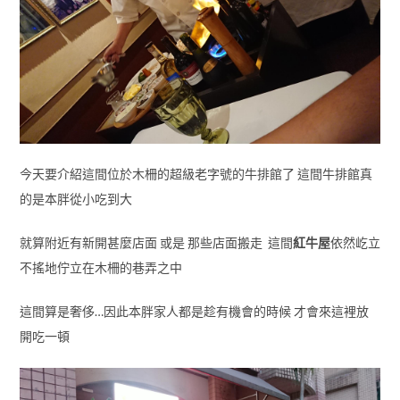
今天要介紹這間位於木柵的超級老字號的牛排館了 這間牛排館真
的是本胖從小吃到大
就算附近有新開甚麼店面 或是 那些店面搬走 這間
紅牛屋
依然屹立
不搖地佇立在木柵的巷弄之中
這間算是奢侈…因此本胖家人都是趁有機會的時候 才會來這裡放
開吃一頓