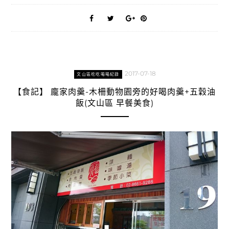
2017-07-18
文山區吃吃喝喝紀錄
【食記】 龐家肉羹-木柵動物園旁的好喝肉羹+五穀油
飯(文山區 早餐美食)