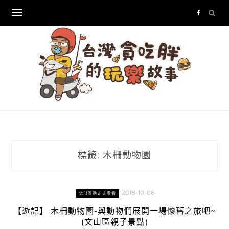
Skip
to
content
標籤:
木柵動物園
2018-10-06
北部景點走走看看
【遊記】 木柵動物園-與動物們展開一場懷舊之旅吧~
(文山區親子景點)