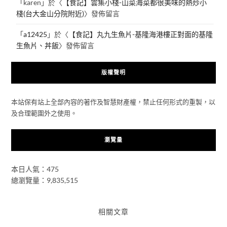
「
karen
」於〈
【食記】雲集小棧-山菜海菜都很美味的熱炒小
棧(台大金山分院附近)
〉發佈留言
「
a12425
」於〈
【食記】丸九生魚片-基隆海港樓正對面的基隆
生魚片、丼飯
〉發佈留言
版權聲明
本站保有站上全部內容的著作及智慧財產權，禁止任何形式的重製，以
及合理範圍外之使用。
瀏覽量
本日人氣：475
總瀏覽量：9,835,515
相關文章