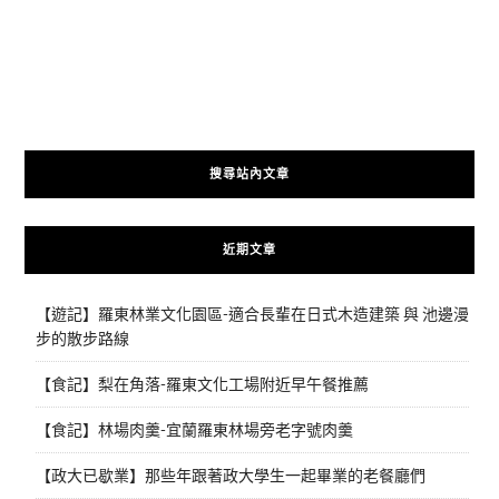
搜尋站內文章
近期文章
【遊記】羅東林業文化園區-適合長輩在日式木造建築 與 池邊漫
步的散步路線
【食記】梨在角落-羅東文化工場附近早午餐推薦
【食記】林場肉羹-宜蘭羅東林場旁老字號肉羹
【政大已歇業】那些年跟著政大學生一起畢業的老餐廳們