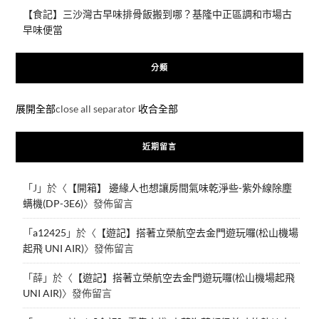
【食記】三沙灣古早味排骨飯搬到哪？基隆中正區調和市場古
早味便當
分類
展開全部
close all separator
收合全部
近期留言
「
J
」於〈
【開箱】 邊緣人也想讓房間氣味乾淨些-紫外線除塵
螨機(DP-3E6)
〉發佈留言
「
a12425
」於〈
【遊記】搭著立榮航空去金門遊玩囉(松山機場
起飛 UNI AIR)
〉發佈留言
「
薛
」於〈
【遊記】搭著立榮航空去金門遊玩囉(松山機場起飛
UNI AIR)
〉發佈留言