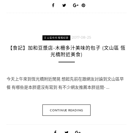
2017-08-25
文山區吃吃喝喝紀錄
【食記】加和豆漿店-木柵多汁美味的包子 (文山區 恆
光橋附近美食)
今天上午來到恆光橋附近閒晃 想起先前在跟網友討論到文山區早
餐 有哪些是本胖還沒有寫到 有不少網友推薦本胖這間- …
CONTINUE READING