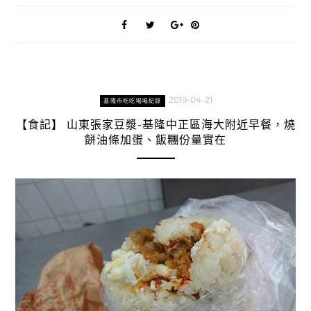
2019-04-21
基隆市吃吃喝喝紀錄
【食記】 山東張家豆漿-基隆中正區海大附近早餐，燒
餅油條加蛋、飯糰份量實在