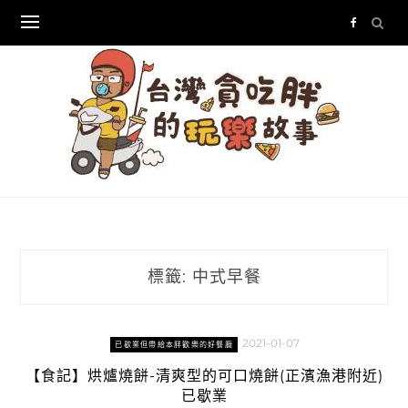
Skip
to
content
標籤:
中式早餐
2021-01-07
已歇業但帶給本胖歡樂的好餐廳
【食記】烘爐燒餅-清爽型的可口燒餅(正濱漁港附近)
已歇業