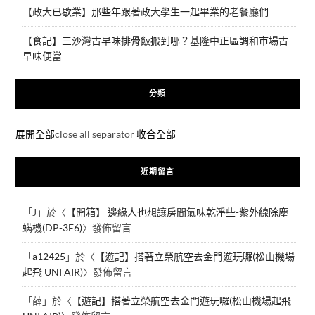
【政大已歇業】那些年跟著政大學生一起畢業的老餐廳們
【食記】三沙灣古早味排骨飯搬到哪？基隆中正區調和市場古
早味便當
分類
展開全部
close all separator
收合全部
近期留言
「
J
」於〈
【開箱】 邊緣人也想讓房間氣味乾淨些-紫外線除塵
螨機(DP-3E6)
〉發佈留言
「
a12425
」於〈
【遊記】搭著立榮航空去金門遊玩囉(松山機場
起飛 UNI AIR)
〉發佈留言
「
薛
」於〈
【遊記】搭著立榮航空去金門遊玩囉(松山機場起飛