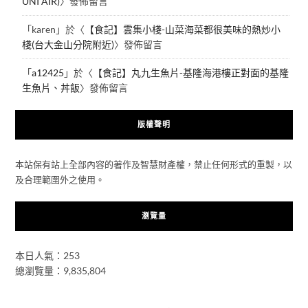
UNI AIR)
〉發佈留言
「
karen
」於〈
【食記】雲集小棧-山菜海菜都很美味的熱炒小
棧(台大金山分院附近)
〉發佈留言
「
a12425
」於〈
【食記】丸九生魚片-基隆海港樓正對面的基隆
生魚片、丼飯
〉發佈留言
版權聲明
本站保有站上全部內容的著作及智慧財產權，禁止任何形式的重製，以
及合理範圍外之使用。
瀏覽量
本日人氣：253
總瀏覽量：9,835,804