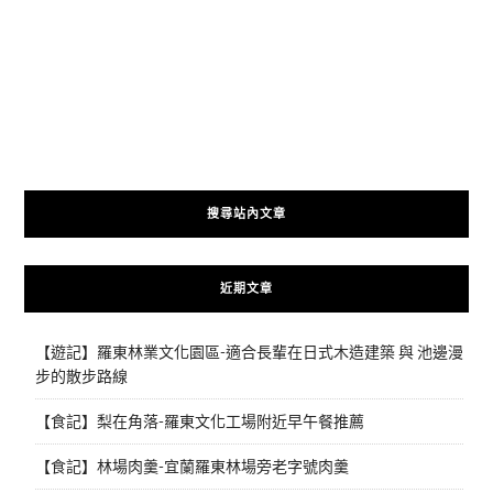
搜尋站內文章
近期文章
【遊記】羅東林業文化園區-適合長輩在日式木造建築 與 池邊漫
步的散步路線
【食記】梨在角落-羅東文化工場附近早午餐推薦
【食記】林場肉羹-宜蘭羅東林場旁老字號肉羹