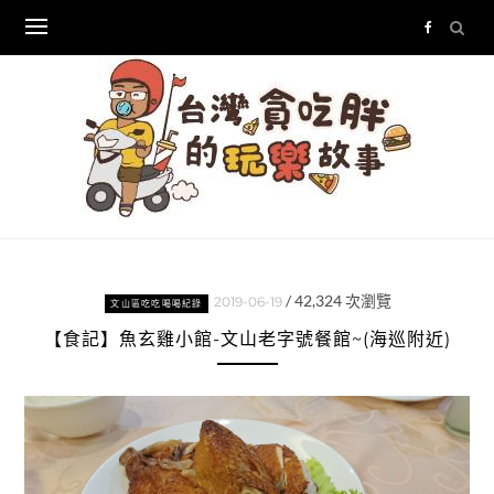
Skip
to
content
/
42,324
次瀏覽
2019-06-19
文山區吃吃喝喝紀錄
【食記】魚玄雞小館-文山老字號餐館~(海巡附近)