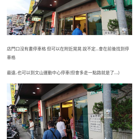
店門口沒有畫停車格 但可以在附近晃晃 說不定…會在前後找到停
車格
最遠..也可以到文山運動中心停車(但會多走一點路就是了….)