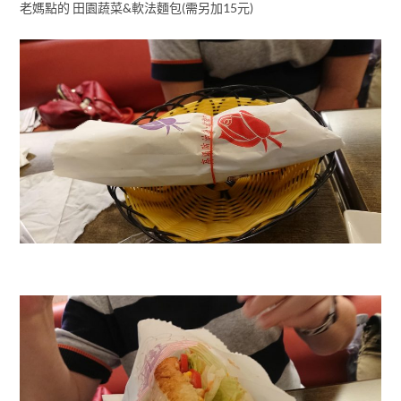
老媽點的 田園蔬菜&軟法麵包(需另加15元)