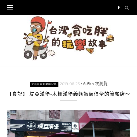
Skip
to
content
/
6,955
次瀏覽
2019-06-23
文山區吃吃喝喝紀錄
【食記】 堤亞漢堡-木柵漢堡義麵飯類俱全的簡餐店～