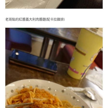
老哥點的紅醬義大利肉醬麵(配卡拉雞排)