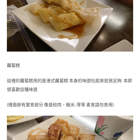
蘿蔔糕
這裡的蘿蔔糕用的是港式蘿蔔糕 本身的味道吃起來就很足夠 本胖
很喜歡這種味道
(裡面摻有葷食部分 像是絞肉、蝦米..等等 素食請勿食用)