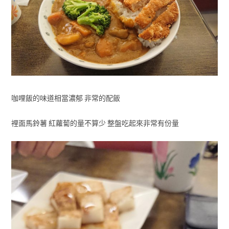
咖哩飯的味道相當濃郁 非常的配飯
裡面馬鈴薯 紅蘿蔔的量不算少 整盤吃起來非常有份量