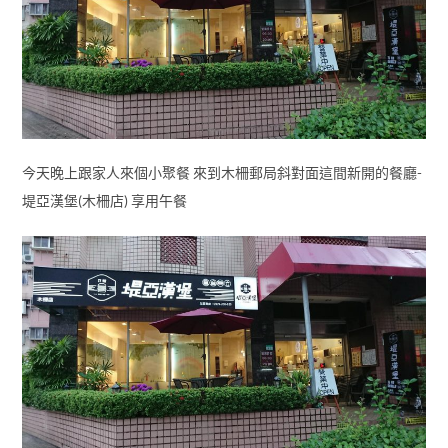
今天晚上跟家人來個小聚餐 來到木柵郵局斜對面這間新開的餐廳-
堤亞漢堡(木柵店) 享用午餐