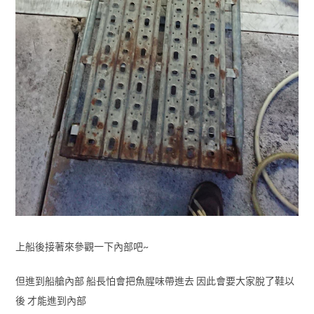
上船後接著來參觀一下內部吧~
但進到船艙內部 船長怕會把魚腥味帶進去 因此會要大家脫了鞋以
後 才能進到內部