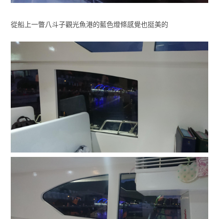
從船上一瞥八斗子觀光魚港的藍色燈條感覺也挺美的