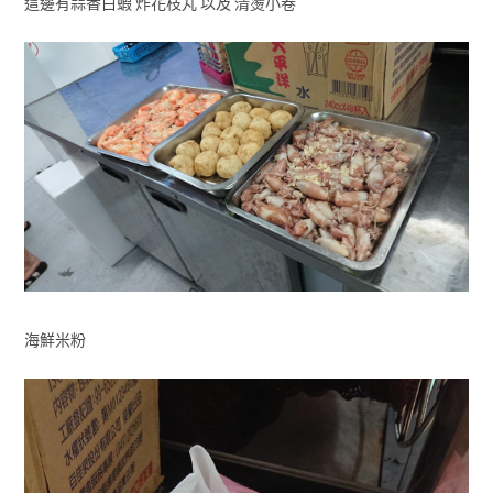
這邊有蒜香白蝦 炸花枝丸 以及 清燙小卷
海鮮米粉