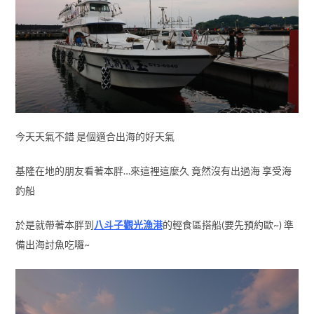
今天天氣不錯 是個適合出海的好天氣
基隆在地的朋友看著本胖…來這裡這麼久 竟然沒有出過海 享受海
釣船
於是就帶著本胖到
八斗子觀光漁港
的輕食區搭船(要先預約歐~) 準
備出海討魚吃囉~