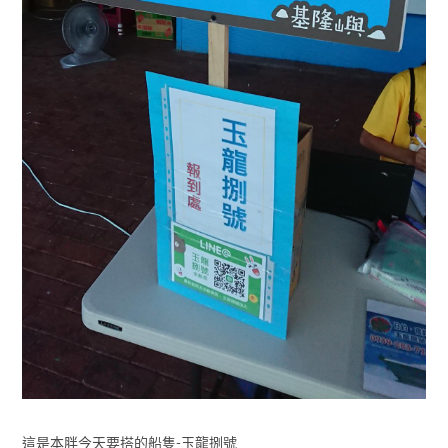
這是本胖今天要搭的船隻-玉龍捌號