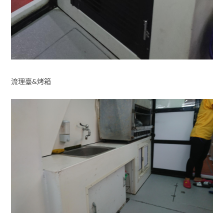
流理臺&烤箱