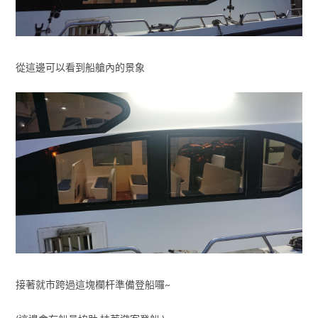
從這邊可以看到船艙內的景象
接著就市跨過這塊欄杆準備登船囉~