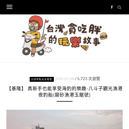
Skip
to
content
/
5,723
次瀏覽
2019-07-28
北部景點走走看看
【基隆】 真新手也能享受海釣的樂趣-八斗子觀光漁港
夜釣船(碧砂漁港玉龍號)