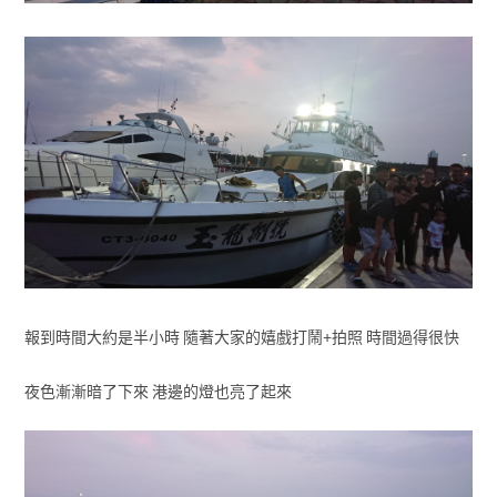
報到時間大約是半小時 隨著大家的嬉戲打鬧+拍照 時間過得很快
夜色漸漸暗了下來 港邊的燈也亮了起來