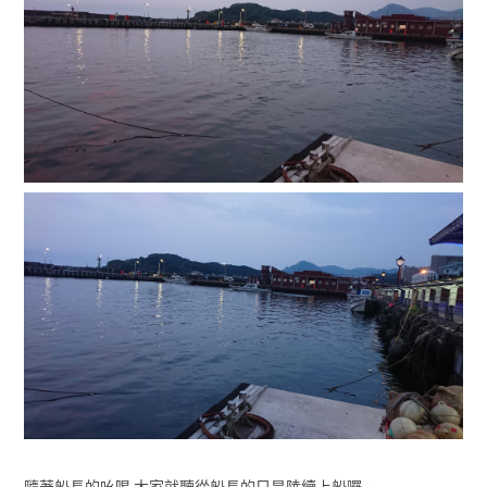
隨著船長的吆喝 大家就聽從船長的只是陸續上船囉~