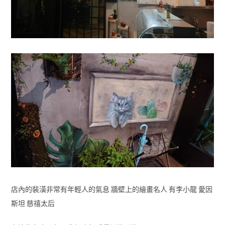
店內的裝潢非常有年輕人的氣息 牆壁上的繪畫名人 有李小龍 愛因
斯坦 慈禧太后