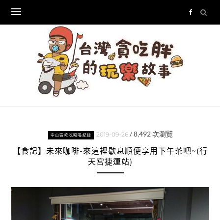
Skip
to
content
/
8,492
次瀏覽
2019-09-26
中山區吃吃喝喝紀錄
【食記】未來咖啡-來這裡歇息順便享用下午茶吧~(行
天宮捷運站)