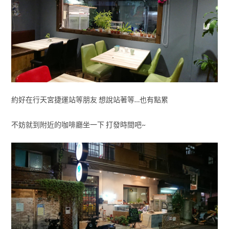
約好在行天宮捷運站等朋友 想說站著等…也有點累
不妨就到附近的咖啡廳坐一下 打發時間吧~