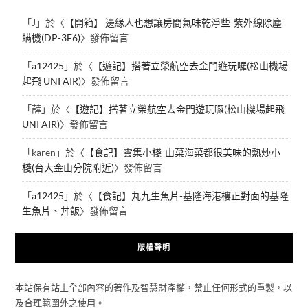
「
J
」於〈
【開箱】 邊緣人也想讓房間氣味乾淨些-紫外線除塵
螨機(DP-3E6)
〉發佈留言
「
a12425
」於〈
【遊記】搭著立榮航空去金門遊玩囉(松山機場
起飛 UNI AIR)
〉發佈留言
「
薛
」於〈
【遊記】搭著立榮航空去金門遊玩囉(松山機場起飛
UNI AIR)
〉發佈留言
「
karen
」於〈
【食記】雲集小棧-山菜海菜都很美味的熱炒小
棧(台大金山分院附近)
〉發佈留言
「
a12425
」於〈
【食記】丸九生魚片-基隆海港樓正對面的基隆
生魚片、丼飯
〉發佈留言
版權聲明
本站保有站上全部內容的著作及智慧財產權，禁止任何形式的重製，以
及合理範圍外之使用。