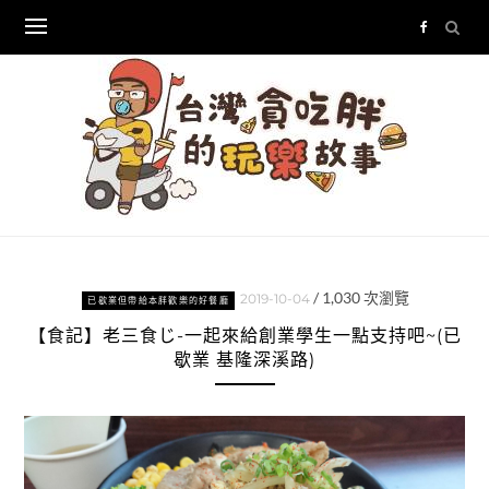
Skip
to
content
/
1,030
次瀏覽
2019-10-04
已歇業但帶給本胖歡樂的好餐廳
【食記】老三食じ-一起來給創業學生一點支持吧~(已
歇業 基隆深溪路)