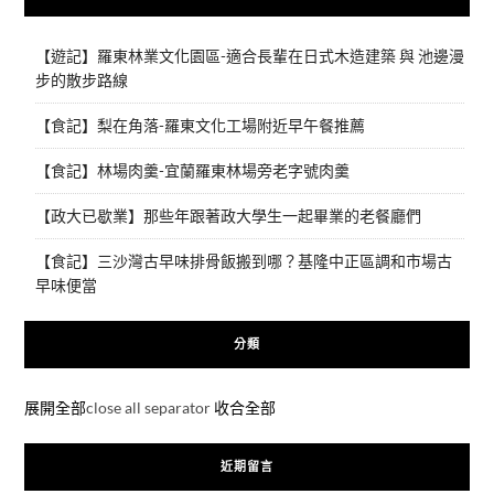
【遊記】羅東林業文化園區-適合長輩在日式木造建築 與 池邊漫
步的散步路線
【食記】梨在角落-羅東文化工場附近早午餐推薦
【食記】林場肉羹-宜蘭羅東林場旁老字號肉羹
【政大已歇業】那些年跟著政大學生一起畢業的老餐廳們
【食記】三沙灣古早味排骨飯搬到哪？基隆中正區調和市場古
早味便當
分類
展開全部
close all separator
收合全部
近期留言