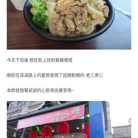
今天下班後 想在街上找煎餐廳嚐嚐
剛好在深溪路上的愛買發現了這間新開的-老三食じ
本胖就抱著試試的心態來這邊享用~