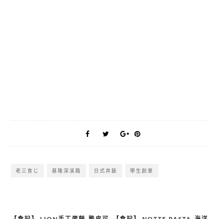
老三食じ
基隆深溪路
日式丼飯
學生創業
【食記】 LION手工蛋餅-脆皮可
【食記】 NOTTE PASTA-海洋