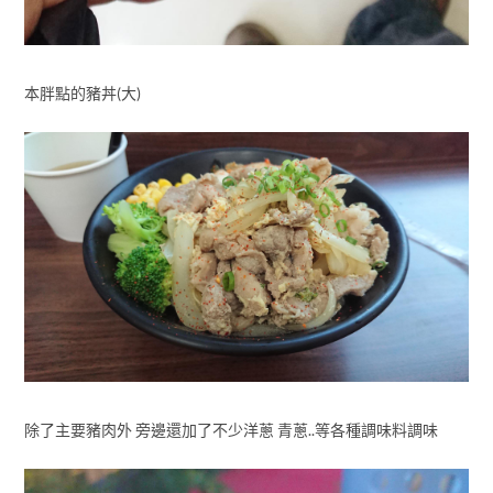
本胖點的豬丼(大)
除了主要豬肉外 旁邊還加了不少洋蔥 青蔥..等各種調味料調味