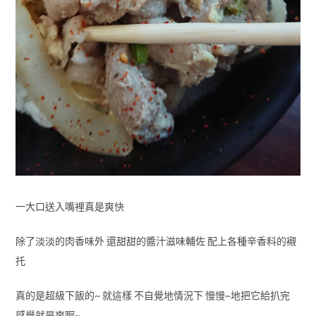
一大口送入嘴裡真是爽快
除了淡淡的肉香味外 還甜甜的醬汁滋味輔佐 配上各種辛香料的襯
托
真的是超級下飯的~ 就這樣 不自覺地情況下 慢慢~地把它給扒完
感覺就是爽啊~