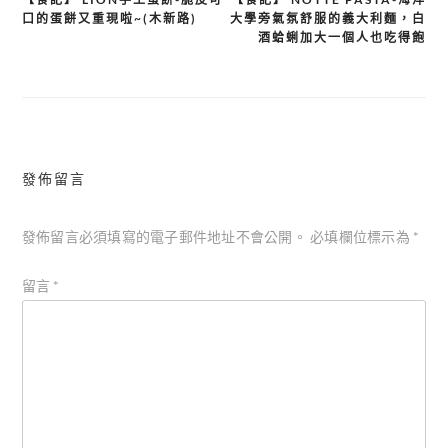
文
口的蛋餅又重現啦~(木新路)
大學旁氣氛舒服的義大利麵，白
章
酒蛤蜊加大一個人也吃得飽
導
覽
發佈留言
發佈留言必須填寫的電子郵件地址不會公開。
必填欄位標示為
*
留言
*