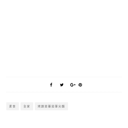
素食
全家
烤蔬菜蕃茄筆尖麵