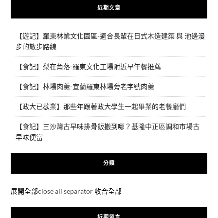
近期文章
【遊記】羅東林業文化園區-適合長輩在日式木造建築 與 池邊漫
步的散步路線
【食記】梨在角落-羅東文化工場附近早午餐推薦
【食記】林場肉羹-宜蘭羅東林場旁老字號肉羹
【政大已歇業】那些年跟著政大學生一起畢業的老餐廳們
【食記】三沙灣古早味排骨飯搬到哪？基隆中正區調和市場古
早味便當
分類
展開全部
close all separator
收合全部
近期留言