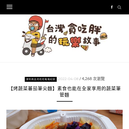
Skip
to
content
/
4,268
次瀏覽
2022-04-08
便利商店的吃吃喝喝紀錄
【烤蔬菜蕃茄筆尖麵】素食也能在全家享用的蔬菜筆
管麵