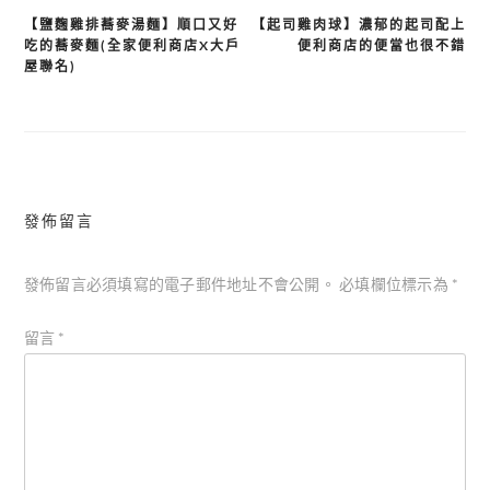
【鹽麴雞排蕎麥湯麵】順口又好
【起司雞肉球】濃郁的起司配上
文
吃的蕎麥麵(全家便利商店X大戶
便利商店的便當也很不錯
章
屋聯名)
導
覽
發佈留言
發佈留言必須填寫的電子郵件地址不會公開。
必填欄位標示為
*
留言
*