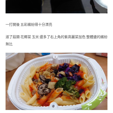
一打開後 五彩繽紛得十分漂亮
淑了菇類 花椰菜 玉米 還多了右上角的紫高麗菜加色 整體邊的繽紛
無比