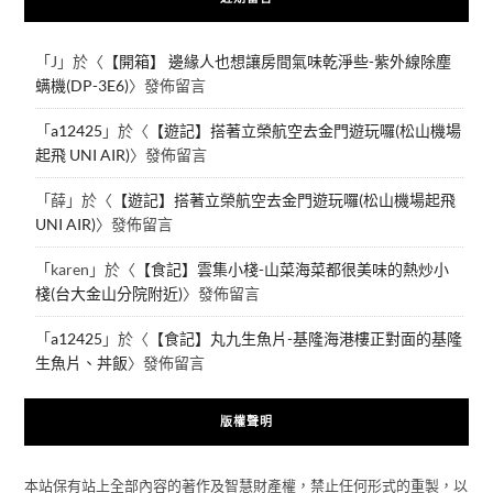
「
J
」於〈
【開箱】 邊緣人也想讓房間氣味乾淨些-紫外線除塵
螨機(DP-3E6)
〉發佈留言
「
a12425
」於〈
【遊記】搭著立榮航空去金門遊玩囉(松山機場
起飛 UNI AIR)
〉發佈留言
「
薛
」於〈
【遊記】搭著立榮航空去金門遊玩囉(松山機場起飛
UNI AIR)
〉發佈留言
「
karen
」於〈
【食記】雲集小棧-山菜海菜都很美味的熱炒小
棧(台大金山分院附近)
〉發佈留言
「
a12425
」於〈
【食記】丸九生魚片-基隆海港樓正對面的基隆
生魚片、丼飯
〉發佈留言
版權聲明
本站保有站上全部內容的著作及智慧財產權，禁止任何形式的重製，以