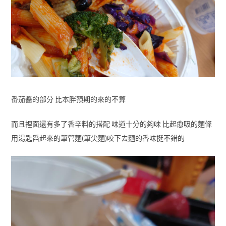
番茄醬的部分 比本胖預期的來的不算
而且裡面還有多了香辛料的搭配 味道十分的夠味 比起愈吸的麵條
用湯匙舀起來的筆管麵(筆尖麵)咬下去麵的香味挺不錯的