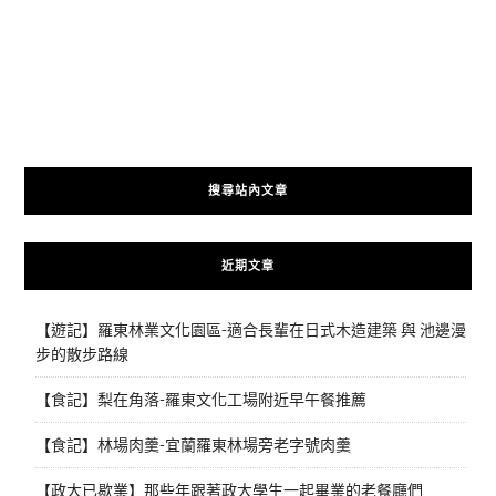
搜尋站內文章
近期文章
【遊記】羅東林業文化園區-適合長輩在日式木造建築 與 池邊漫
步的散步路線
【食記】梨在角落-羅東文化工場附近早午餐推薦
【食記】林場肉羹-宜蘭羅東林場旁老字號肉羹
【政大已歇業】那些年跟著政大學生一起畢業的老餐廳們