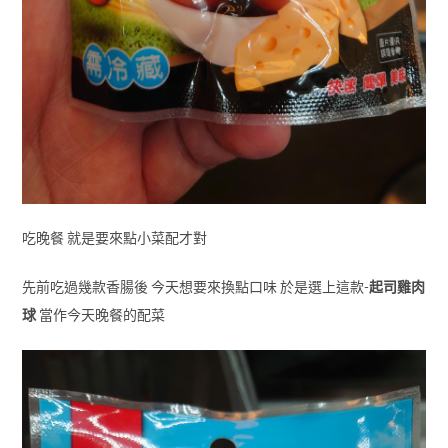
吃晚餐 就是要來點小菜配才對
先前吃過幾款香腸後 今天想要來換點口味 於是選上這款-
起司雞肉
球
當作今天晚餐的配菜