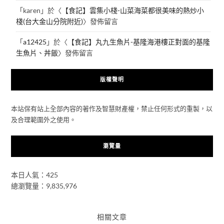
「
karen
」於〈
【食記】雲集小棧-山菜海菜都很美味的熱炒小
棧(台大金山分院附近)
〉發佈留言
「
a12425
」於〈
【食記】丸九生魚片-基隆海港樓正對面的基隆
生魚片、丼飯
〉發佈留言
版權聲明
本站保有站上全部內容的著作及智慧財產權，禁止任何形式的重製，以
及合理範圍外之使用。
瀏覽量
本日人氣：425
總瀏覽量：9,835,976
相關文章