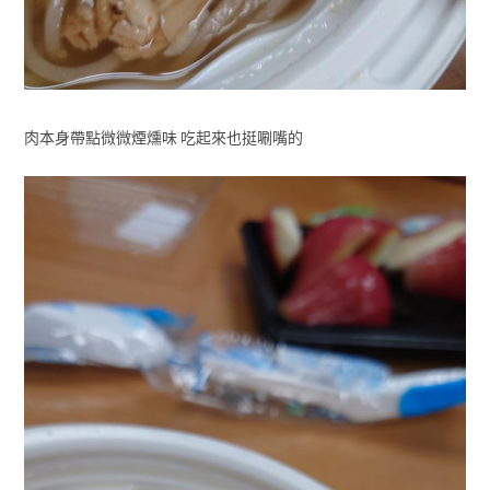
肉本身帶點微微煙燻味 吃起來也挺唰嘴的