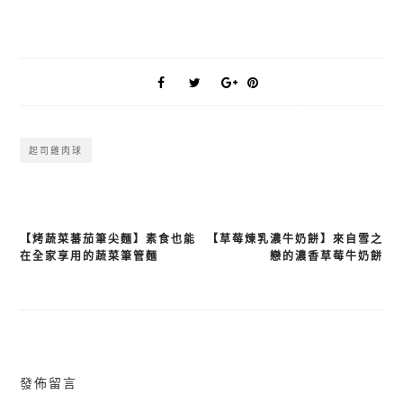
起司雞肉球
【烤蔬菜蕃茄筆尖麵】素食也能
【草莓煉乳濃牛奶餅】來自雪之
文
在全家享用的蔬菜筆管麵
戀的濃香草莓牛奶餅
章
導
覽
發佈留言