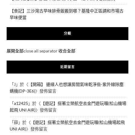
【食記】三沙灣古早味排骨飯搬到哪？基隆中正區調和市場古
早味便當
分類
展開全部
close all separator
收合全部
近期留言
「
J
」於〈
【開箱】 邊緣人也想讓房間氣味乾淨些-紫外線除塵
螨機(DP-3E6)
〉發佈留言
「
a12425
」於〈
【遊記】搭著立榮航空去金門遊玩囉(松山機場
起飛 UNI AIR)
〉發佈留言
「
薛
」於〈
【遊記】搭著立榮航空去金門遊玩囉(松山機場起飛
UNI AIR)
〉發佈留言