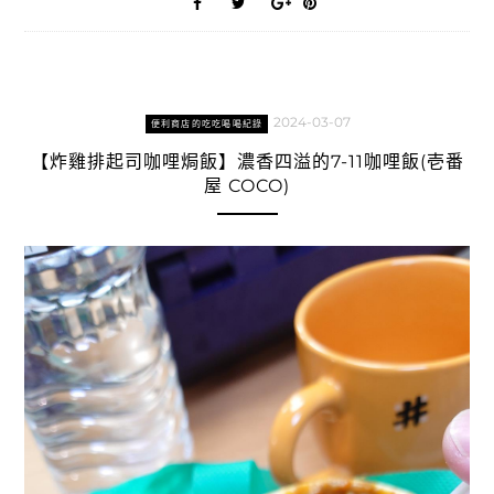
2024-03-07
便利商店的吃吃喝喝紀錄
【炸雞排起司咖哩焗飯】濃香四溢的7-11咖哩飯(壱番
屋 COCO)