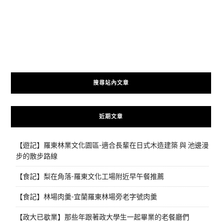
搜尋站內文章
近期文章
【遊記】羅東林業文化園區-適合長輩在日式木造建築 與 池邊漫
步的散步路線
【食記】梨在角落-羅東文化工場附近早午餐推薦
【食記】林場肉羹-宜蘭羅東林場旁老字號肉羹
【政大已歇業】那些年跟著政大學生一起畢業的老餐廳們