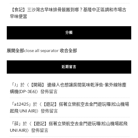
【食記】三沙灣古早味排骨飯搬到哪？基隆中正區調和市場古
早味便當
分類
展開全部
close all separator
收合全部
近期留言
「
J
」於〈
【開箱】 邊緣人也想讓房間氣味乾淨些-紫外線除塵
螨機(DP-3E6)
〉發佈留言
「
a12425
」於〈
【遊記】搭著立榮航空去金門遊玩囉(松山機場
起飛 UNI AIR)
〉發佈留言
「
薛
」於〈
【遊記】搭著立榮航空去金門遊玩囉(松山機場起飛
UNI AIR)
〉發佈留言