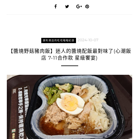
2024-10-07
便利商店的吃吃喝喝紀錄
【醬燒野菇豬肉飯】迷人的醬燒配飯最對味了(心潮飯
店 7-11合作款 星級饗宴)