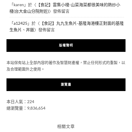
「
karen
」於〈
【食記】雲集小棧-山菜海菜都很美味的熱炒小
棧(台大金山分院附近)
〉發佈留言
「
a12425
」於〈
【食記】丸九生魚片-基隆海港樓正對面的基隆
生魚片、丼飯
〉發佈留言
版權聲明
本站保有站上全部內容的著作及智慧財產權，禁止任何形式的重製，以
及合理範圍外之使用。
瀏覽量
本日人氣：224
總瀏覽量：9,836,654
相關文章