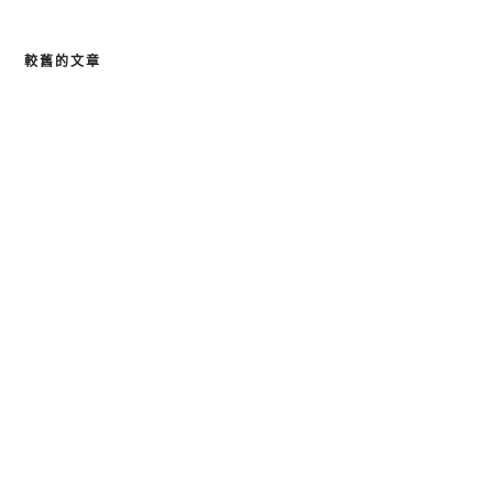
較舊的文章
文
章
導
覽