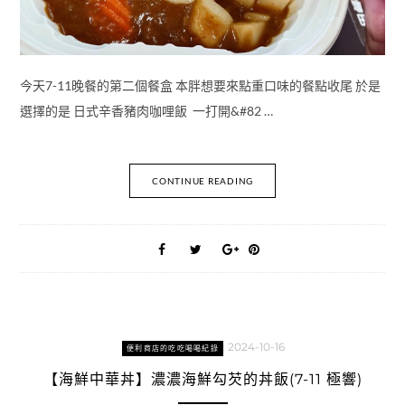
今天7-11晚餐的第二個餐盒 本胖想要來點重口味的餐點收尾 於是
選擇的是 日式辛香豬肉咖哩飯 一打開&#82 …
CONTINUE READING
2024-10-16
便利商店的吃吃喝喝紀錄
【海鮮中華丼】濃濃海鮮勾芡的丼飯(7-11 極響)