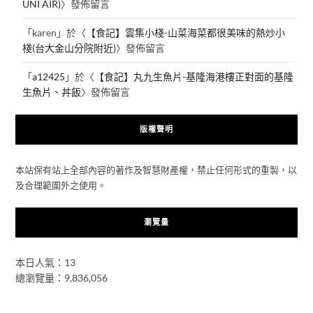
UNI AIR)
〉發佈留言
「
karen
」於〈
【食記】雲集小棧-山菜海菜都很美味的熱炒小
棧(台大金山分院附近)
〉發佈留言
「
a12425
」於〈
【食記】丸九生魚片-基隆海港樓正對面的基隆
生魚片、丼飯
〉發佈留言
版權聲明
本站保有站上全部內容的著作及智慧財產權，禁止任何形式的重製，以
及合理範圍外之使用。
瀏覽量
本日人氣：13
總瀏覽量：9,836,056