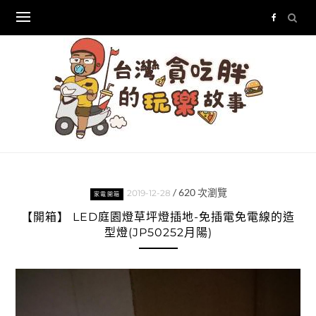
Skip
to
content
/
620
次瀏覽
2019-12-28
家電開箱
【開箱】 LED庭園燈草坪燈插地-免插電免電線的造
型燈(JP50252月陽)