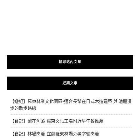
搜尋站內文章
近期文章
【遊記】羅東林業文化園區-適合長輩在日式木造建築 與 池邊漫
步的散步路線
【食記】梨在角落-羅東文化工場附近早午餐推薦
【食記】林場肉羹-宜蘭羅東林場旁老字號肉羹