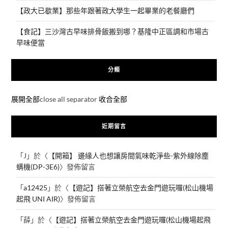
【政大已歇業】那些年跟著政大學生一起畢業的老餐廳們
【食記】三沙灣古早味排骨飯搬到哪？基隆中正區調和市場古
早味便當
分類
展開全部
close all separator
收合全部
近期留言
「
J
」於〈
【開箱】 邊緣人也想讓房間氣味乾淨些-紫外線除塵
螨機(DP-3E6)
〉發佈留言
「
a12425
」於〈
【遊記】搭著立榮航空去金門遊玩囉(松山機場
起飛 UNI AIR)
〉發佈留言
「
薛
」於〈
【遊記】搭著立榮航空去金門遊玩囉(松山機場起飛