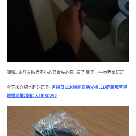
嘿嘿…本胖有時候不小心又會失心瘋…買了 敗了一些東西來玩玩
今天來介紹本胖的玩具-
月陽日式太陽能自動光控LED庭園燈草坪
燈插地燈超值2入(JP50252