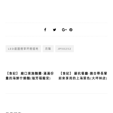
LED庭園燈草坪燈插地
月陽
JP50252
【食記】 廟口東施麵攤-滿滿份
【食記】 蘇杭餐廳-適合帶長輩
文
量的海鮮什錦麵(瑞芳福龍宮)
前來享用的上海菜色(大坪林店)
章
導
覽