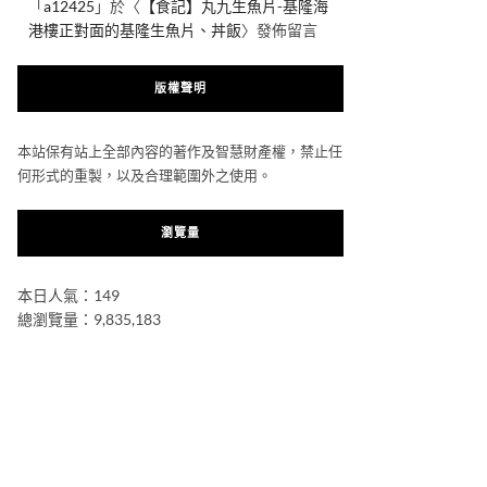
「
a12425
」於〈
【食記】丸九生魚片-基隆海
港樓正對面的基隆生魚片、丼飯
〉發佈留言
版權聲明
本站保有站上全部內容的著作及智慧財產權，禁止任
何形式的重製，以及合理範圍外之使用。
瀏覽量
本日人氣：149
總瀏覽量：9,835,183