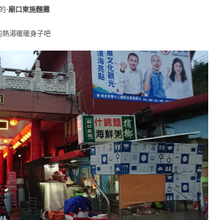
的-
廟口東施麵攤
的熱湯暖暖身子吧