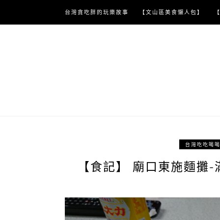
Skip
台灣貪吃胖的玩樂故事
【文山區美食懶人包】
to
content
台灣吃吃喝
【食記】 廟口東施麵攤-