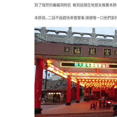
到了瑞芳的蝙蝠洞附近 看到這間在地朋友推薦本胖
本胖就…二話不說趕快來嘗嘗看 順便喝一口他們家