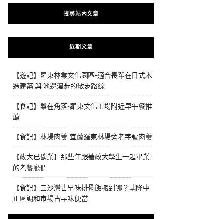
搜尋站內文章
近期文章
【遊記】羅東林業文化園區-適合長輩在日式木
造建築 與 池邊漫步的散步路線
【食記】梨在角落-羅東文化工場附近早午餐推
薦
【食記】林場肉羹-宜蘭羅東林場旁老字號肉羹
【政大已歇業】那些年跟著政大學生一起畢業
的老餐廳們
【食記】三沙灣古早味排骨飯搬到哪？基隆中
正區調和市場古早味便當