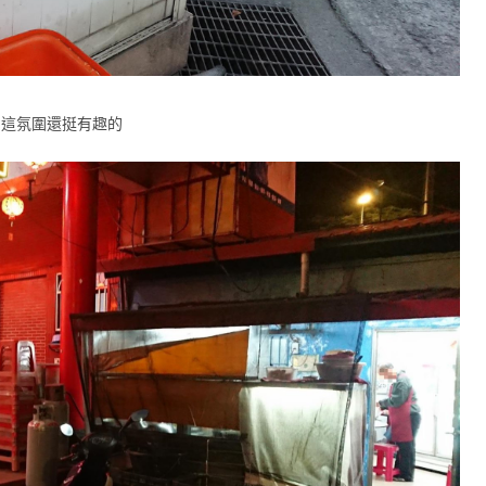
 這氛圍還挺有趣的