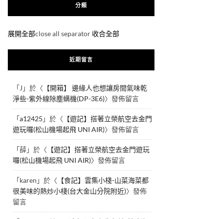
分類
展開全部
close all separator
收合全部
近期留言
「
J
」於〈
【開箱】 邊緣人也想讓房間氣味乾
淨些-紫外線除塵螨機(DP-3E6)
〉發佈留言
「
a12425
」於〈
【遊記】搭著立榮航空去金門
遊玩囉(松山機場起飛 UNI AIR)
〉發佈留言
「
薛
」於〈
【遊記】搭著立榮航空去金門遊玩
囉(松山機場起飛 UNI AIR)
〉發佈留言
「
karen
」於〈
【食記】雲集小棧-山菜海菜都
很美味的熱炒小棧(台大金山分院附近)
〉發佈
留言