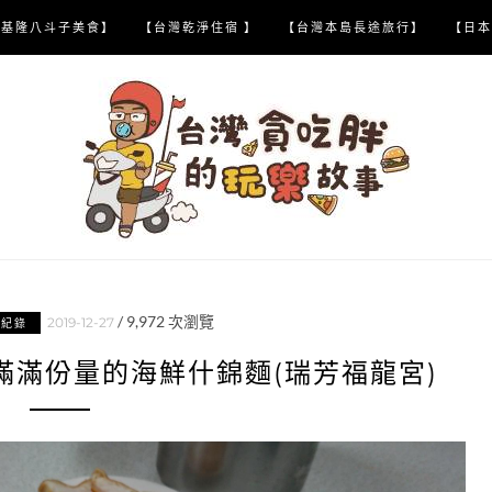
【基隆八斗子美食】
【台灣乾淨住宿 】
【台灣本島長途旅行】
【日本
/
9,972
次瀏覽
2019-12-27
喝紀錄
滿滿份量的海鮮什錦麵(瑞芳福龍宮)