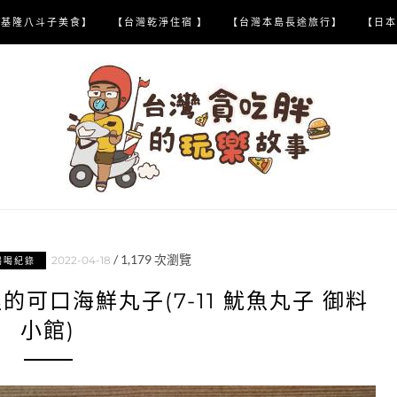
【基隆八斗子美食】
【台灣乾淨住宿 】
【台灣本島長途旅行】
【日本
/
1,179
次瀏覽
2022-04-18
喝喝紀錄
可口海鮮丸子(7-11 魷魚丸子 御料
小館)