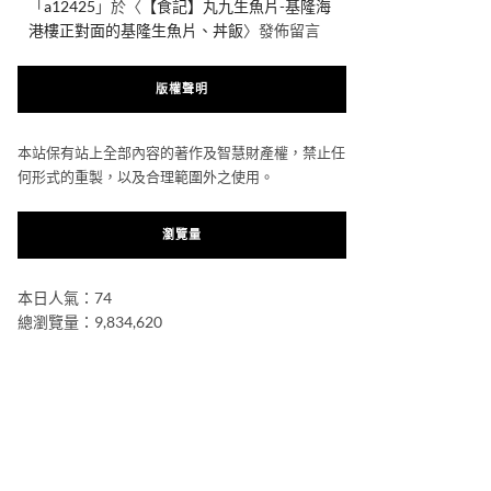
「
a12425
」於〈
【食記】丸九生魚片-基隆海
港樓正對面的基隆生魚片、丼飯
〉發佈留言
版權聲明
本站保有站上全部內容的著作及智慧財產權，禁止任
何形式的重製，以及合理範圍外之使用。
瀏覽量
本日人氣：74
總瀏覽量：9,834,620