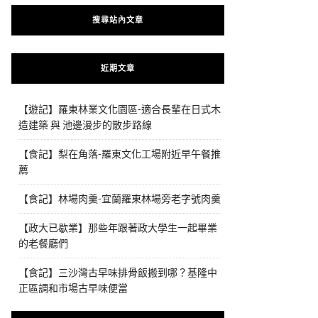
搜尋站內文章
近期文章
【遊記】羅東林業文化園區-適合長輩在日式木
造建築 與 池邊漫步的散步路線
【食記】梨在角落-羅東文化工場附近早午餐推
薦
【食記】林場肉羹-宜蘭羅東林場旁老字號肉羹
【政大已歇業】那些年跟著政大學生一起畢業
的老餐廳們
【食記】三沙灣古早味排骨飯搬到哪？基隆中
正區調和市場古早味便當