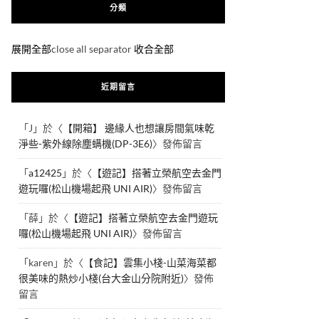
分類
展開全部
close all separator
收合全部
近期留言
「
J
」於〈
【開箱】 邊緣人也想讓房間氣味乾
淨些-紫外線除塵螨機(DP-3E6)
〉發佈留言
「
a12425
」於〈
【遊記】搭著立榮航空去金門
遊玩囉(松山機場起飛 UNI AIR)
〉發佈留言
「
薛
」於〈
【遊記】搭著立榮航空去金門遊玩
囉(松山機場起飛 UNI AIR)
〉發佈留言
「
karen
」於〈
【食記】雲集小棧-山菜海菜都
很美味的熱炒小棧(台大金山分院附近)
〉發佈
留言