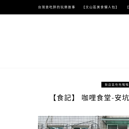
Skip
台灣貪吃胖的玩樂故事
【文山區美食懶人包】
to
content
新店區吃吃喝喝
【食記】 咖哩食堂-安