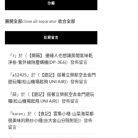
分類
展開全部
close all separator
收合全部
近期留言
「
J
」於〈
【開箱】 邊緣人也想讓房間氣味乾
淨些-紫外線除塵螨機(DP-3E6)
〉發佈留言
「
a12425
」於〈
【遊記】搭著立榮航空去金門
遊玩囉(松山機場起飛 UNI AIR)
〉發佈留言
「
薛
」於〈
【遊記】搭著立榮航空去金門遊玩
囉(松山機場起飛 UNI AIR)
〉發佈留言
「
karen
」於〈
【食記】雲集小棧-山菜海菜都
很美味的熱炒小棧(台大金山分院附近)
〉發佈
留言