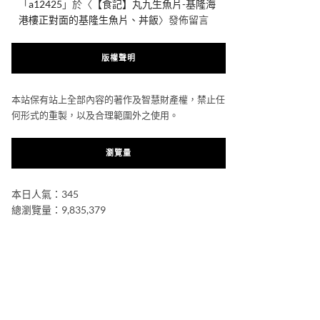
「
a12425
」於〈
【食記】丸九生魚片-基隆海
港樓正對面的基隆生魚片、丼飯
〉發佈留言
版權聲明
本站保有站上全部內容的著作及智慧財產權，禁止任
何形式的重製，以及合理範圍外之使用。
瀏覽量
本日人氣：345
總瀏覽量：9,835,379