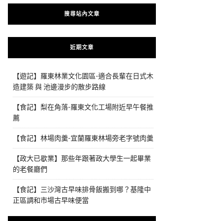
搜尋站內文章
近期文章
【遊記】羅東林業文化園區-適合長輩在日式木
造建築 與 池邊漫步的散步路線
【食記】梨在角落-羅東文化工場附近早午餐推
薦
【食記】林場肉羹-宜蘭羅東林場旁老字號肉羹
【政大已歇業】那些年跟著政大學生一起畢業
的老餐廳們
【食記】三沙灣古早味排骨飯搬到哪？基隆中
正區調和市場古早味便當