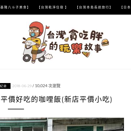
【基隆八斗子美食】
【台灣乾淨住宿 】
【台灣本島長途旅行】
【日本
/
10,024
次瀏覽
2018-06-29
紀錄
坑平價好吃的咖哩飯(新店平價小吃)