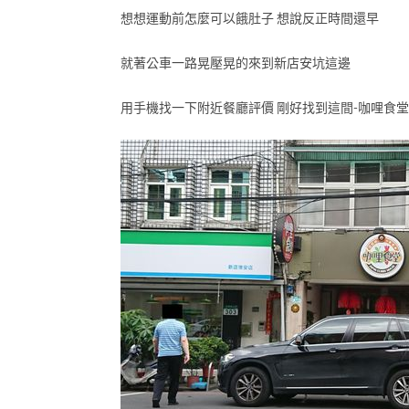
想想運動前怎麼可以餓肚子 想說反正時間還早
就著公車一路晃壓晃的來到新店安坑這邊
用手機找一下附近餐廳評價 剛好找到這間-咖哩食