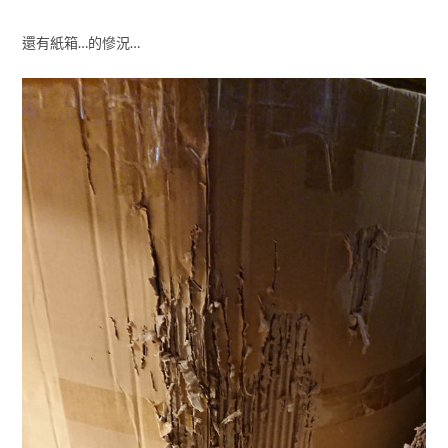
還有紙箱…的慘況…