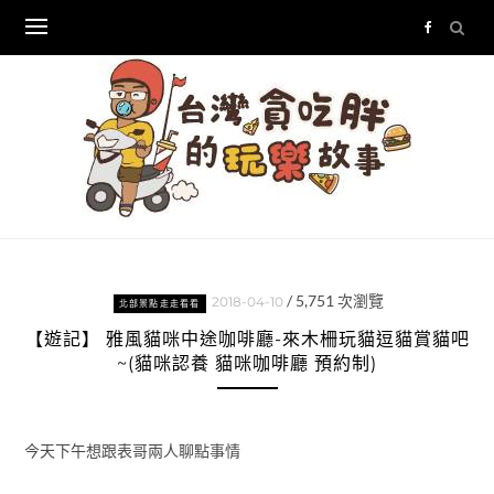
Skip
to
content
/
5,751
次瀏覽
2018-04-10
北部景點走走看看
【遊記】 雅風貓咪中途咖啡廳-來木柵玩貓逗貓賞貓吧
~(貓咪認養 貓咪咖啡廳 預約制)
今天下午想跟表哥兩人聊點事情