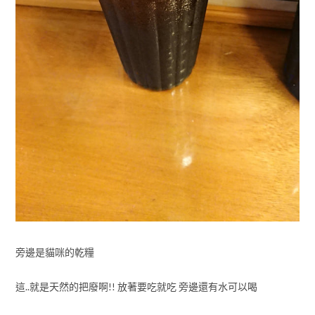
旁邊是貓咪的乾糧
這..就是天然的把廢啊!! 放著要吃就吃 旁邊還有水可以喝