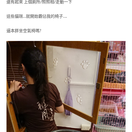
還有起來 上個廁所/照照相/走動一下
這些貓咪…就開始霸佔我的椅子….
逼本胖坐空氣椅嗎?