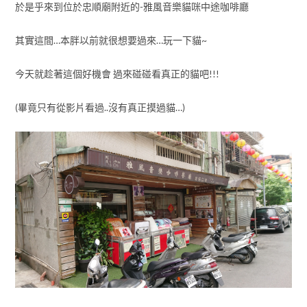
於是乎來到位於忠順廟附近的-雅風音樂貓咪中途咖啡廳
其實這間…本胖以前就很想要過來…玩一下貓~
今天就趁著這個好機會 過來碰碰看真正的貓吧!!!
(畢竟只有從影片看過..沒有真正摸過貓…)