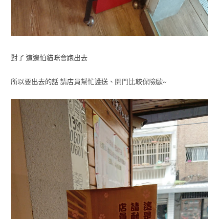
對了 這邊怕貓咪會跑出去
所以要出去的話 請店員幫忙護送、開門比較保險歐~