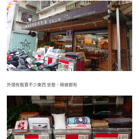
外頭有販賣不少東西 坐墊、棉被都有