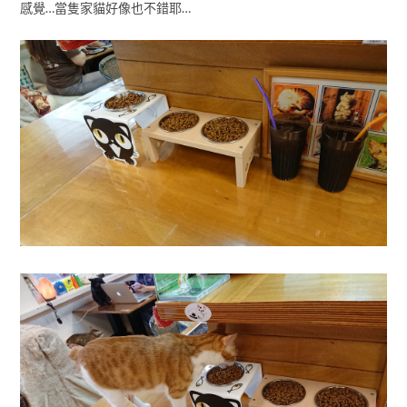
感覺…當隻家貓好像也不錯耶…