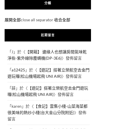
分類
展開全部
close all separator
收合全部
近期留言
「
J
」於〈
【開箱】 邊緣人也想讓房間氣味乾
淨些-紫外線除塵螨機(DP-3E6)
〉發佈留言
「
a12425
」於〈
【遊記】搭著立榮航空去金門
遊玩囉(松山機場起飛 UNI AIR)
〉發佈留言
「
薛
」於〈
【遊記】搭著立榮航空去金門遊玩
囉(松山機場起飛 UNI AIR)
〉發佈留言
「
karen
」於〈
【食記】雲集小棧-山菜海菜都
很美味的熱炒小棧(台大金山分院附近)
〉發佈
留言