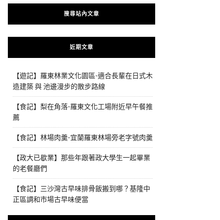
搜尋站內文章
近期文章
【遊記】羅東林業文化園區-適合長輩在日式木
造建築 與 池邊漫步的散步路線
【食記】梨在角落-羅東文化工場附近早午餐推
薦
【食記】林場肉羹-宜蘭羅東林場旁老字號肉羹
【政大已歇業】那些年跟著政大學生一起畢業
的老餐廳們
【食記】三沙灣古早味排骨飯搬到哪？基隆中
正區調和市場古早味便當