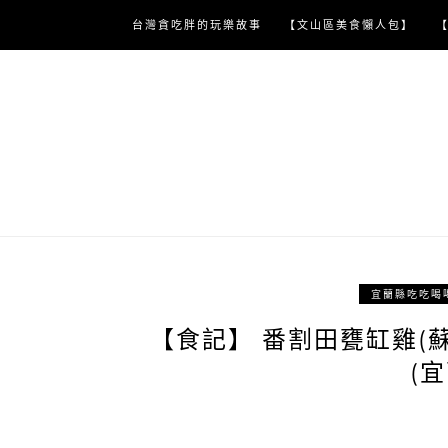
Skip
台灣貪吃胖的玩樂故事
【文山區美食懶人包】
to
content
宜蘭縣吃吃喝
【食記】 番割田甕缸雞(
(