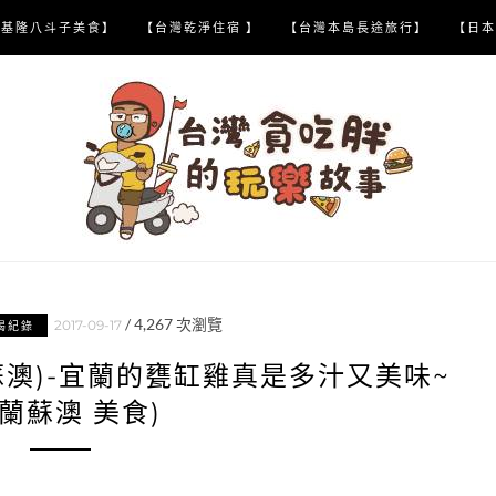
【基隆八斗子美食】
【台灣乾淨住宿 】
【台灣本島長途旅行】
【日本
/
4,267
次瀏覽
2017-09-17
喝紀錄
蘇澳)-宜蘭的甕缸雞真是多汁又美味~
宜蘭蘇澳 美食)