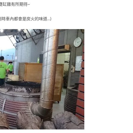
甕缸雞有所期待~
到時車內都會是炭火的味道…)