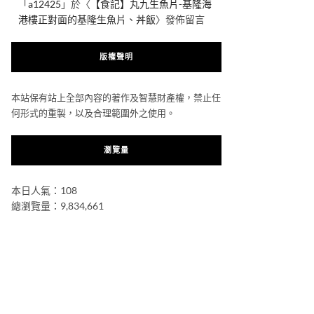
「
a12425
」於〈
【食記】丸九生魚片-基隆海
港樓正對面的基隆生魚片、丼飯
〉發佈留言
版權聲明
本站保有站上全部內容的著作及智慧財產權，禁止任
何形式的重製，以及合理範圍外之使用。
瀏覽量
本日人氣：108
總瀏覽量：9,834,661