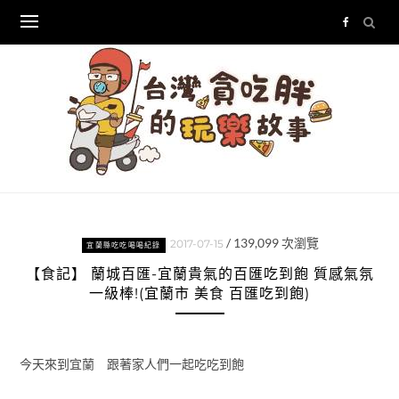
Skip
to
content
/
139,099
次瀏覽
2017-07-15
宜蘭縣吃吃喝喝紀錄
【食記】 蘭城百匯-宜蘭貴氣的百匯吃到飽 質感氣氛
一級棒!(宜蘭市 美食 百匯吃到飽)
今天來到宜蘭 跟著家人們一起吃吃到飽