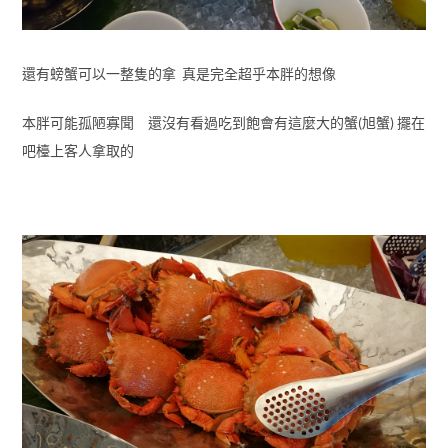
還有螃蟹可以一整隻的拿 真是完全超乎本胖的想像
本胖可能孤陋寡聞 還沒有看過吃到飽會有這麼大的蟹(旭蟹) 擺在
吧檯上客人拿取的