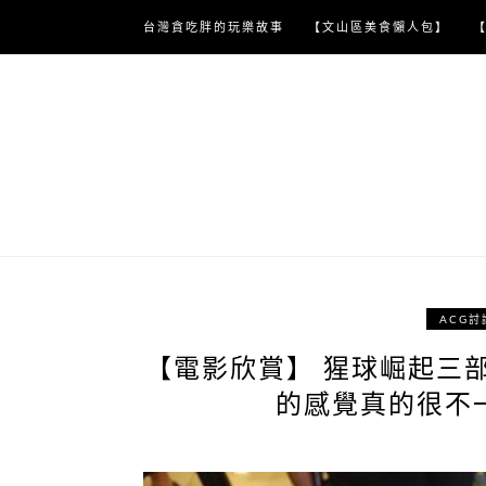
Skip
台灣貪吃胖的玩樂故事
【文山區美食懶人包】
to
content
ACG討
【電影欣賞】 猩球崛起三
的感覺真的很不一