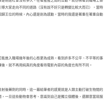
是剛進社會沒有多久，在看猩猩之間的互動，就彷彿看到職場上各
引導大家走向不同的道路（沒有說不好只是轉變比較大而已），當時
回歸王位的時候，內心還是剖為感動，當時的我還是著重在著重自動
能進入職場幾年後的心態更為成熟，看到許多不公平、不平等的事
練後，就不再用純真的角度看待電影內容的角度也有所不同。
射後藥劑的同時，這一幕給筆者的感覺就是人類主動打破生物間的
間，一旦這些動物會思考、意識到自己是獨立個體後，還願意當屈服