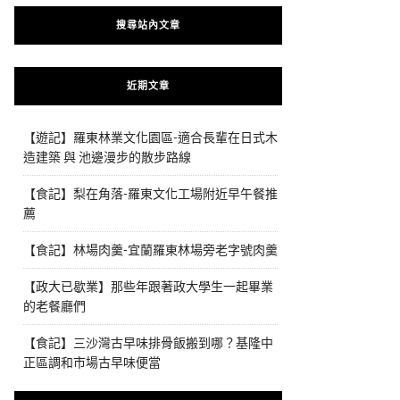
搜尋站內文章
近期文章
【遊記】羅東林業文化園區-適合長輩在日式木
造建築 與 池邊漫步的散步路線
【食記】梨在角落-羅東文化工場附近早午餐推
薦
【食記】林場肉羹-宜蘭羅東林場旁老字號肉羹
【政大已歇業】那些年跟著政大學生一起畢業
的老餐廳們
【食記】三沙灣古早味排骨飯搬到哪？基隆中
正區調和市場古早味便當