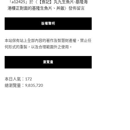
「
a12425
」於〈
【食記】丸九生魚片-基隆海
港樓正對面的基隆生魚片、丼飯
〉發佈留言
版權聲明
本站保有站上全部內容的著作及智慧財產權，禁止任
何形式的重製，以及合理範圍外之使用。
瀏覽量
本日人氣：172
總瀏覽量：9,835,720