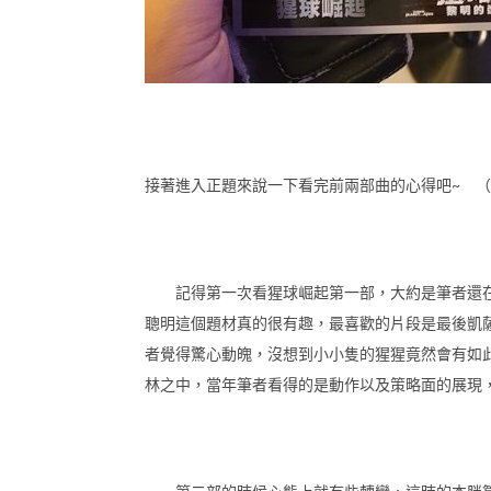
接著進入正題來說一下看完前兩部曲的心得吧~ 
記得第一次看猩球崛起第一部，大約是筆者還在
聰明這個題材真的很有趣，最喜歡的片段是最後凱
者覺得驚心動魄，沒想到小小隻的猩猩竟然會有如
林之中，當年筆者看得的是動作以及策略面的展現