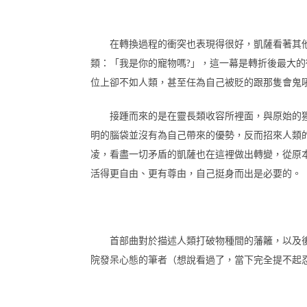
在轉換過程的衝突也表現得很好，凱薩看著其他
類：「我是你的寵物嗎?」，這一幕是轉折後最大
位上卻不如人類，甚至任為自己被貶的跟那隻會鬼
接踵而來的是在靈長類收容所裡面，與原始的猩
明的腦袋並沒有為自己帶來的優勢，反而招來人類
凌，看盡一切矛盾的凱薩也在這裡做出轉變，從原
活得更自由、更有尊由，自己挺身而出是必要的。
首部曲對於描述人類打破物種間的藩籬，以及後
院發呆心態的筆者（想說看過了，當下完全提不起