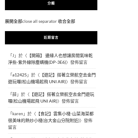
分類
展開全部
close all separator
收合全部
近期留言
「
J
」於〈
【開箱】 邊緣人也想讓房間氣味乾
淨些-紫外線除塵螨機(DP-3E6)
〉發佈留言
「
a12425
」於〈
【遊記】搭著立榮航空去金門
遊玩囉(松山機場起飛 UNI AIR)
〉發佈留言
「
薛
」於〈
【遊記】搭著立榮航空去金門遊玩
囉(松山機場起飛 UNI AIR)
〉發佈留言
「
karen
」於〈
【食記】雲集小棧-山菜海菜都
很美味的熱炒小棧(台大金山分院附近)
〉發佈
留言