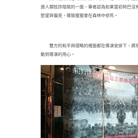
道人類狡詐陰險的一面，筆者認為如果當初柯巴沒
慾望與偏見，導致猩猩會在森林中慘死。
雙方的和平與侵略的裡面都在導演安排下，將理
動到導演的用心。