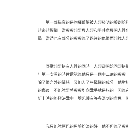
第一部描寫的是物種藩籬被人類發明的藥劑給打
越來越模糊，當猩猩想要與人類和平共處展開人性
擊，當然也有部分的猩猩為了過往的仇恨而想找人
野獸想要擁有人性的同時，人類卻開始回頭擁抱
年第一次看的時候還認為他只是一個中二病的猩猩
除了恨之外的情緒，又加入了些憐憫的成分，他對
的傷痕，不能說要將猩猩引向戰爭就是錯的，因為
新上映的終極決戰中，讓凱薩有許多深刻的省思，
我只能說柯巴的黑臉扮演的好，他不但為了猩猩