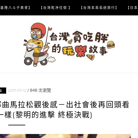
【基隆八斗子美食】
【台灣乾淨住宿 】
【台灣本島長途旅行】
【日本
/
848
次瀏覽
2017-07-12
論
部曲馬拉松觀後感－出社會後再回頭看
樣(黎明的進擊 終極決戰)