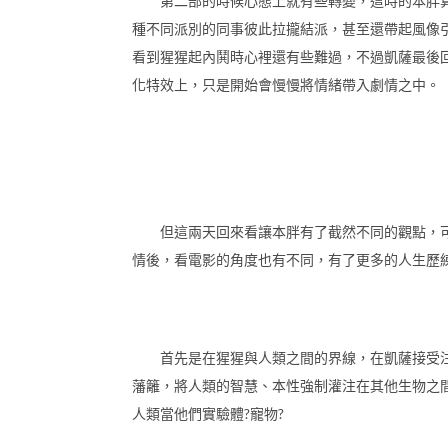
第二部的時候心態上就有些轉變，這時的本胖算
種不同派別的同事彼此拉攏結派，甚至還帶起風像
看到猩猩起內鬨時心裡還有些難過，不過凱薩最後
化特效上，只是開始會慢慢將情緒帶入劇情之中。
但這兩天回來看讓本胖有了截然不同的觀點，可
情後，看電影的角度也有不同，有了更多的人生歷
首先是在猩猩與人類之間的界線，在凱薩接受注
藩籬，將人類的智慧、本性強制灌注在其他生物之
人類當他們實驗體?寵物?