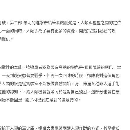
破，第二部-黎明的進擊帶給筆者的感覺是，人類與猩猩之間的定位
化一面的同時，人類卻為了要有更多的資源，開始策畫對猩猩的攻
類復仇。
獸性的本能，這邊筆者認為最有亮點的腳色是-猩猩陣營的柯巴，當
，一天到晚只想著要戰爭，但再一次回味的時候，卻讓我對這個角色
於人類的恨是從實驗室不斷被做實驗開始，身上佈滿各種非人道手術
在他的認知下，給人類機會就等同於是對自己殘忍，這部分也會在最
開始不斷回想…殺了柯巴到底是對的還是錯的。
搶下人類的軍火庫，還讓大家學習到跟人類作戰的方式，甚至還知