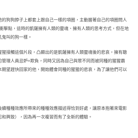
的狗狗脖子上都套上跟自己一樣的項圈，主動握著自己的項圈問人
的衝擊點，這時的凱薩擁有人類的靈魂、擁有人類的思考方式，但在地
吼鬼叫的狗一樣。
猩接觸這個片段，凸顯出的是凱薩擁有人類靈魂後的悲哀，擁有聰
的管理人員忌妒+欺負，同時又因為自己與眾不同而被同種的猩猩霸
本期望趕快回家的他，開始體會同種的猩猩的悲哀，為了讓他們可以
續種種效應所帶來的種種效應描述得恰到好處，讓原本抱著來電影
忍和興致），因為再一次複習而有了全新的體驗。