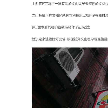
上週在PTT發了一篇有關於文山區早餐整理的文章(大
文山板底下推文鄉民就有特別指出…怎麼沒有鄉村漢
這…讓本胖的強迫症頓時發作了起來(誤)
就決定來這裡好好品嘗 順便補齊文山區早餐最後幾