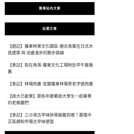
搜尋站內文章
近期文章
【遊記】羅東林業文化園區-適合長輩在日式木
造建築 與 池邊漫步的散步路線
【食記】梨在角落-羅東文化工場附近早午餐推
薦
【食記】林場肉羹-宜蘭羅東林場旁老字號肉羹
【政大已歇業】那些年跟著政大學生一起畢業
的老餐廳們
【食記】三沙灣古早味排骨飯搬到哪？基隆中
正區調和市場古早味便當