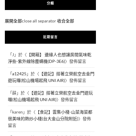
分類
展開全部
close all separator
收合全部
近期留言
「
J
」於〈
【開箱】 邊緣人也想讓房間氣味乾
淨些-紫外線除塵螨機(DP-3E6)
〉發佈留言
「
a12425
」於〈
【遊記】搭著立榮航空去金門
遊玩囉(松山機場起飛 UNI AIR)
〉發佈留言
「
薛
」於〈
【遊記】搭著立榮航空去金門遊玩
囉(松山機場起飛 UNI AIR)
〉發佈留言
「
karen
」於〈
【食記】雲集小棧-山菜海菜都
很美味的熱炒小棧(台大金山分院附近)
〉發佈
留言