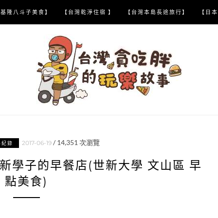
【基隆八斗子美食】
【台灣乾淨住宿 】
【台灣本島長途旅行】
【日本
/
14,351
次瀏覽
2017-06-19
喝紀錄
新學子的早餐店(世新大學 文山區 早
點美食)