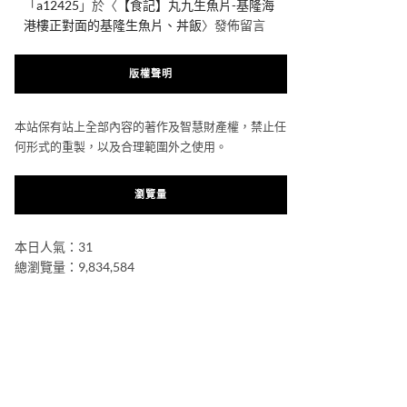
「
a12425
」於〈
【食記】丸九生魚片-基隆海
港樓正對面的基隆生魚片、丼飯
〉發佈留言
版權聲明
本站保有站上全部內容的著作及智慧財產權，禁止任
何形式的重製，以及合理範圍外之使用。
瀏覽量
本日人氣：31
總瀏覽量：9,834,584