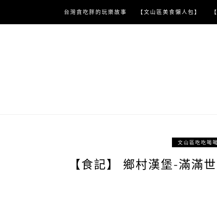
Skip
台灣貪吃胖的玩樂故事
【文山區美食懶人包】
to
content
文山區吃吃喝
【食記】 鄉村漢堡-滿滿世